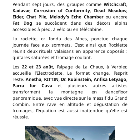
Pendant sept jours, des groupes comme
Witchcraft,
Kadavar, Corrosion of Conformity, Dead Meadow,
Elder, Chat Pile, Melody’s Echo Chamber
ou encore
Fat Dog
se succèdent dans des décors alpins
accessibles à pied, à vélo ou en télécabine.
La raclette, or fondu des Alpes, ponctue chaque
journée face aux sommets. C’est ainsi que Rocklette
réunit deux rituels valaisans en apparence opposés :
guitares saturées et fromage coulant.
Les
22 et 23 août
, l’alpage de La Chaux, à Verbier,
accueille l’Electroclette. Le format change, l’esprit
reste.
Anetha, KITTIN, Dr. Rubinstein, Anfisa Letyago,
Parra for Cuva
et plusieurs autres artistes
transforment la montagne en dancefloor
panoramique, avec vue directe sur le massif du Grand
Combin. Entre rave en altitude et dégustation de
fromages, l’équation est aussi inattendue qu’elle est
réussie.