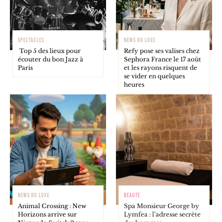
SPECTACLES
NEWS DU LUXE
Top 5 des lieux pour
Refy pose ses valises chez
écouter du bon Jazz à
Sephora France le 17 août
Paris
et les rayons risquent de
se vider en quelques
heures
NEWS DU LUXE
BEAUTÉ
Animal Crossing : New
Spa Monsieur George by
Horizons arrive sur
Lymfea : l’adresse secrète