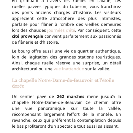
En grimpant à travers les ruelles en calade, ces
ruelles pavées typiques du Luberon, vous franchirez
des ponts anciens chargés d’histoire. Les visiteurs
apprécient cette atmosphère des plus intimistes,
parfaite pour flâner à l’ombre des vieilles demeures
lors des chaudes
journées d’été
. Par conséquent, cette
cité provençale
convient parfaitement aux passionnés
de flânerie et d’histoire.
Le bourg offre aussi une vie de quartier authentique,
loin de l’agitation des grandes stations touristiques.
Ainsi, chaque ruelle réserve une surprise, un détail
architectural ou une
vue inattendue
sur la vallée.
La chapelle Notre-Dame-de-Beauvoir et l’étoile
dorée
Un sentier pavé de
262 marches
mène jusqu’à la
chapelle Notre-Dame-de-Beauvoir. Ce chemin offre
une vue panoramique sur toute la vallée,
récompensant largement l’effort de la montée. En
revanche, ceux qui préfèrent la contemplation depuis
le bas profiteront d’un spectacle tout aussi saisissant.