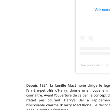
Voir cett
Depuis 1924, la famille MacElhone dirige le lég
l’arrière-petit-fils d’Harry, donne une nouvell
connaitre. Avant l’ouverture de ce bar, le concept 
n’était pas courant. Harry’s Bar a rapideme
l’incroyable charme d’Harry MacElhone. Le décor f
dans la capitale française.