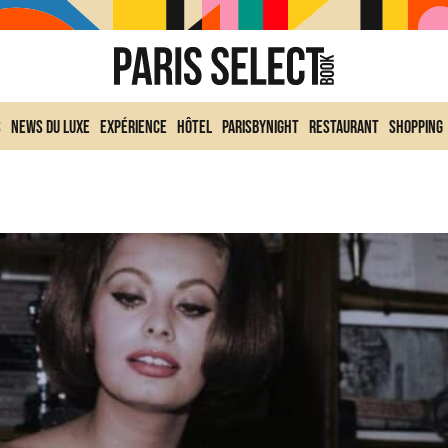
s
News du Luxe
Expérience
Hôtel
ParisByNight
Restaurant
Shopping