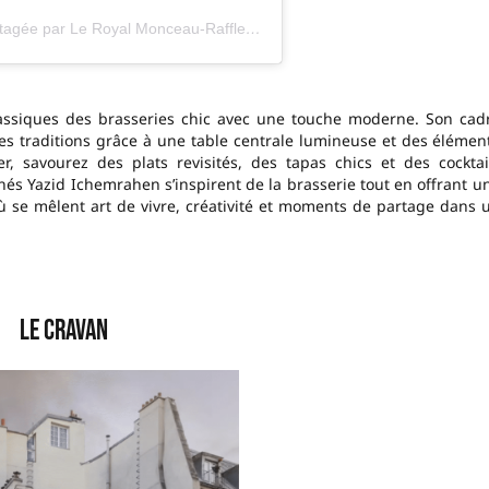
Une publication partagée par Le Royal Monceau-Raffles Paris (@leroyalmonceau)
classiques des brasseries chic avec une touche moderne. Son cad
es traditions grâce à une table centrale lumineuse et des élémen
r, savourez des plats revisités, des tapas chics et des cocktai
nés Yazid Ichemrahen s’inspirent de la brasserie tout en offrant u
ù se mêlent art de vivre, créativité et moments de partage dans 
Le Cravan