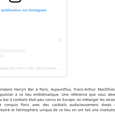
e publication sur Instagram
Une publication partagée par Harry's Bar (@harrysbar_theoriginal)
endaire Harry’s Bar à Paris. Aujourd’hui, Franz-Arthur MacElhon
e impulsion à ce lieu emblématique. Une référence que vous dev
du bar à cocktails était peu connu en Europe, où mélanger les alcoo
nt conquis Paris avec des cocktails audacieusement dosés 
eutré et l’atmosphère unique de ce lieu en ont fait une instituti