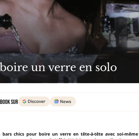
 boire un verre en solo
 Book sur
 bars chics pour boire un verre en tête-à-tête avec soi-même