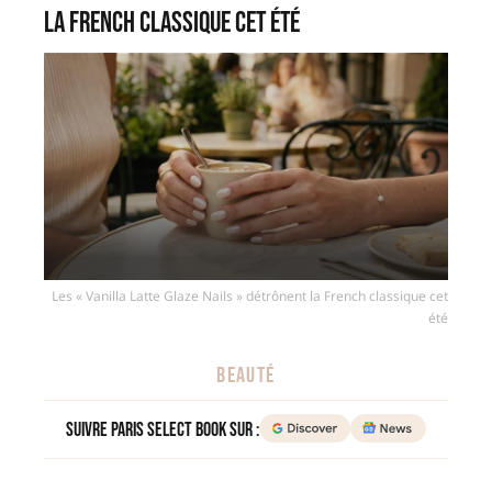
la French classique cet été
Les « Vanilla Latte Glaze Nails » détrônent la French classique cet
été
BEAUTÉ
Suivre Paris Select Book sur :