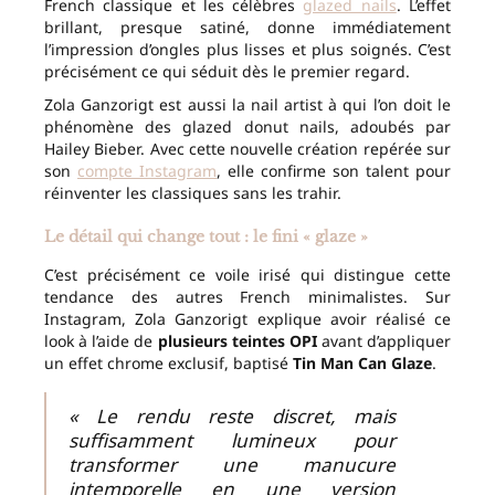
French classique et les célèbres
glazed nails
. L’effet
brillant, presque satiné, donne immédiatement
l’impression d’ongles plus lisses et plus soignés. C’est
précisément ce qui séduit dès le premier regard.
Zola Ganzorigt est aussi la nail artist à qui l’on doit le
phénomène des glazed donut nails, adoubés par
Hailey Bieber. Avec cette nouvelle création repérée sur
son
compte Instagram
, elle confirme son talent pour
réinventer les classiques sans les trahir.
Le détail qui change tout : le fini « glaze »
C’est précisément ce voile irisé qui distingue cette
tendance des autres French minimalistes. Sur
Instagram, Zola Ganzorigt explique avoir réalisé ce
look à l’aide de
plusieurs teintes OPI
avant d’appliquer
un effet chrome exclusif, baptisé
Tin Man Can Glaze
.
« Le rendu reste discret, mais
suffisamment lumineux pour
transformer une manucure
intemporelle en une version