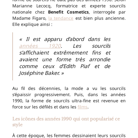
Marianne Lecocq, formatrice et experte sourcils
nationale chez
Benefit Cosmetics
, interrogée par
Madame Figaro,
la tendance
est bien plus ancienne.
Elle explique ainsi :
« Il est apparu d’abord dans les
années 1920
. Les sourcils
s’affichaient extrêmement fins et
avaient une forme très arrondie
comme ceux d’Edith Piaf et de
Joséphine Baker. »
Au fil des décennies, la mode a vu les sourcils
s’épaissir progressivement. Puis, dans les années
1990, la forme de sourcils ultra-fine est revenue en
force sur les défilés et dans les
films
.
Les icônes des années 1990 qui ont popularisé ce
style
À cette époque, les femmes dessinaient leurs sourcils