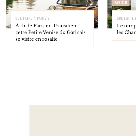
Paris 8
QUE FAIRE À PARIS ?
QUE FAIRE 
À 1h de Paris en Transilien,
Le temp
cette Petite Venise du Gâtinais
les Cha
se visite en rosalie