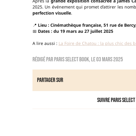
Après la
grande exposition consacrée à James 
2025. Un événement qui promet d’attirer les nom
perfection visuelle
.
📍
Lieu : Cinémathèque française, 51 rue de Bercy
📅
Dates : du 19 mars au 27 juillet 2025
A lire aussi :
La Foire de Chatou : la plus chic des 
Rédigé par
Paris Select Book
, le
03 mars 2025
Partager sur
Suivre Paris Select