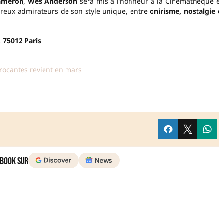
Cameron
,
Wes Anderson
sera mis à l’honneur à la Cinémathèque 
breux admirateurs de son style unique, entre
onirisme, nostalgie 
, 75012 Paris
brocantes revient en mars
 Book sur