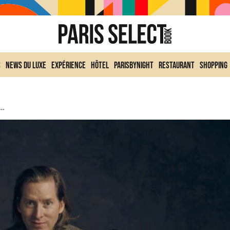
s
News du Luxe
Expérience
Hôtel
ParisByNight
Restaurant
Shopping
on, La Retrospective À La Cinémathèque De Paris