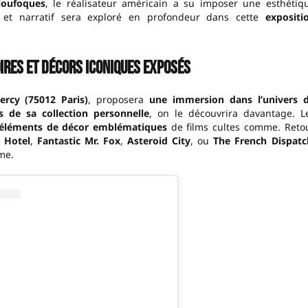
 loufoques
, le réalisateur américain a su imposer une esthétiq
l et narratif sera exploré en profondeur dans cette
expositi
ires et décors iconiques exposés
ercy (75012 Paris)
, proposera
une immersion dans l’univers 
s de sa collection personnelle
, on le découvrira davantage. L
 éléments de décor emblématiques
de films cultes comme. Reto
 Hotel
,
Fantastic Mr. Fox
,
Asteroid City
, ou
The French Dispatc
me.