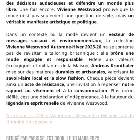
des décisions audacieuses et défendre un monde plus
libre
. Une fois encore,
Vivienne Westwood
prouve que la
mode n’est pas seulement une question de style, mais
un
véritable manifeste artistique et politique
.
Dans un contexte où la mode devient un
vecteur de
messages sociaux et environnementaux
, la collection
Vivienne Westwood Automne-Hiver 2025-26
ne se contente
pas de revisiter le tailoring britannique : elle
prône une
mode engagée et responsable
. Fidèle aux valeurs
écologiques et militantes de la Maison,
Andreas Kronthaler
mise sur des matières
durables et artisanales
, valorisant
le
savoir-faire local et la slow fashion
. Chaque pièce devient
ainsi un
acte de résistance
, une invitation à repenser
notre
rapport au vêtement et à la consommation
. Plus qu’un
défilé, c’est une déclaration d’indépendance, à la hauteur du
légendaire esprit rebelle
de Vivienne Westwood.
A lire aussi : Défilé Valentino : Alessandro Michele fait de
l’intimité un spectacle
Rédigé par
Paris Select Book
, le
10 mars 2025