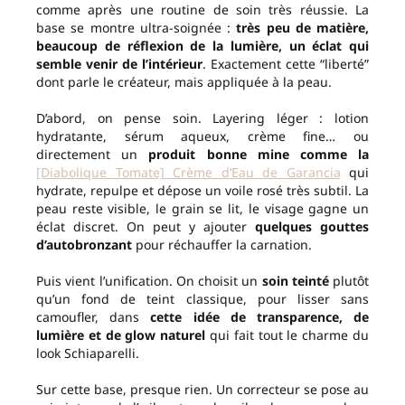
comme après une routine de soin très réussie. La
base se montre ultra-soignée :
très peu de matière,
beaucoup de réflexion de la lumière, un éclat qui
semble venir de l’intérieur
. Exactement cette “liberté”
dont parle le créateur, mais appliquée à la peau.
D’abord, on pense soin. Layering léger : lotion
hydratante, sérum aqueux, crème fine… ou
directement un
produit bonne mine comme la
[Diabolique Tomate] Crème d’Eau de Garancia
qui
hydrate, repulpe et dépose un voile rosé très subtil. La
peau reste visible, le grain se lit, le visage gagne un
éclat discret. On peut y ajouter
quelques gouttes
d’autobronzant
pour réchauffer la carnation.
Puis vient l’unification. On choisit un
soin teinté
plutôt
qu’un fond de teint classique, pour lisser sans
camoufler, dans
cette idée de transparence, de
lumière et de glow naturel
qui fait tout le charme du
look Schiaparelli.
Sur cette base, presque rien. Un correcteur se pose au