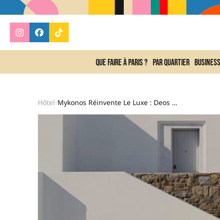
Que faire à Paris ?
Par quartier
Busines
Hôtel
Mykonos Réinvente Le Luxe : Deos Et Kove, Les Deux Nouvelles Pépites De L’été
•