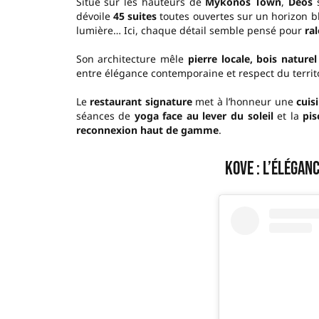
Situé sur les hauteurs de
Mykonos Town
,
Deos
s
dévoile
45 suites
toutes ouvertes sur un horizon b
lumière… Ici, chaque détail semble pensé pour
ral
Son architecture mêle
pierre locale, bois naturel
entre élégance contemporaine et respect du territo
Le
restaurant signature
met à l’honneur une
cuis
séances de
yoga face au lever du soleil
et la
pi
reconnexion haut de gamme
.
Kove : l’élégan