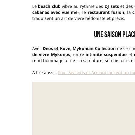
Le
beach club
vibre au rythme des
DJ sets
et des
cabanas avec vue mer
, le
restaurant fusion
, la
c
traduisent un art de vivre hédoniste et précis.
Une saison placé
Avec
Deos et Kove
,
Mykonian Collection
ne se con
de vivre Mykonos
, entre
intimité suspendue
et
rend hommage à l’île – à sa nature, son histoire, e
A lire aussi :
Four Seasons et Armani lancent un tou