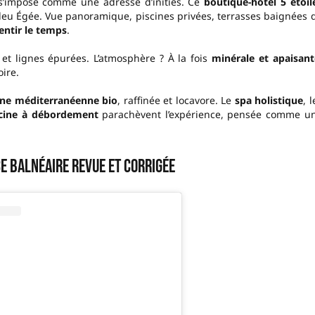
’impose comme une adresse d’initiés. Ce
boutique-hôtel 5 étoil
leu Égée. Vue panoramique, piscines privées, terrasses baignées 
entir le temps
.
et lignes épurées. L’atmosphère ? À la fois
minérale et apaisant
ire.
ine méditerranéenne bio
, raffinée et locavore. Le
spa holistique
, l
scine à débordement
parachèvent l’expérience, pensée comme u
ce balnéaire revue et corrigée