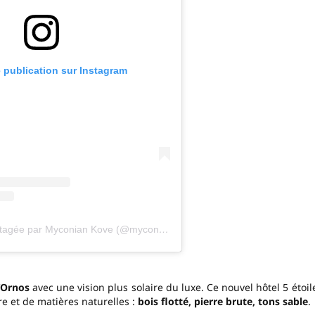
e publication sur Instagram
Une publication partagée par Myconian Kove (@myconiankove)
Ornos
avec une vision plus solaire du luxe. Ce nouvel hôtel 5 étoil
e et de matières naturelles :
bois flotté, pierre brute, tons sable
.