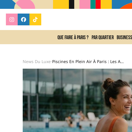
Que faire à Paris ?
Par quartier
Busines
News Du Luxe
Piscines En Plein Air À Paris : Les Adresses Où Piquer Une Tête Cet Été
•