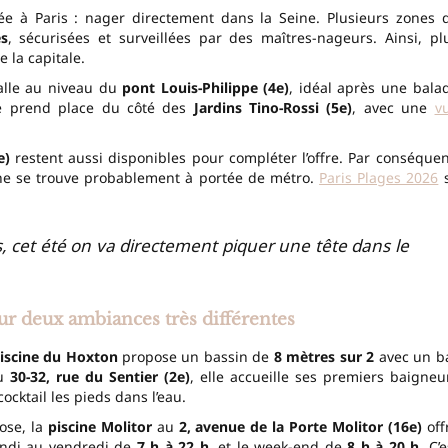
e à Paris : nager directement dans la Seine. Plusieurs zones 
es
, sécurisées et surveillées par des maîtres-nageurs. Ainsi, pl
 la capitale.
talle au niveau du
pont Louis-Philippe (4e)
, idéal après une bala
e prend place du côté des
Jardins Tino-Rossi (5e)
, avec une
v
e)
restent aussi disponibles pour compléter l’offre. Par conséquen
îche se trouve probablement à portée de métro.
Paris Plages 2026
es, cet été on va directement piquer une tête dans le
ur deux ambiances très différentes
iscine du Hoxton
propose un bassin de
8 mètres sur 2
avec un b
u
30-32, rue du Sentier (2e)
, elle accueille ses premiers baigneu
cocktail les pieds dans l’eau.
ose, la
piscine Molitor
au
2, avenue de la Porte Molitor (16e)
off
undi au vendredi de
7 h à 22 h
, et le week-end de
8 h à 20 h
. C’e