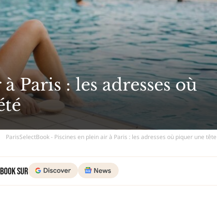
 à Paris : les adresses où
été
ParisSelectBook - Piscines en plein air à Paris : les adresses où piquer une tête
 Book sur