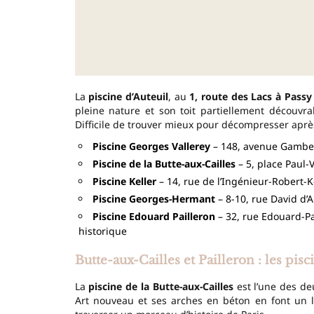
La
piscine d’Auteuil
, au
1, route des Lacs à Passy
pleine nature et son toit partiellement découvra
Difficile de trouver mieux pour décompresser apr
Piscine Georges Vallerey
– 148, avenue Gambetta
Piscine de la Butte-aux-Cailles
– 5, place Paul-
Piscine Keller
– 14, rue de l’Ingénieur-Robert-Ke
Piscine Georges-Hermant
– 8-10, rue David d’A
Piscine Edouard Pailleron
– 32, rue Edouard-Pa
historique
Butte-aux-Cailles et Pailleron : les pi
La
piscine de la Butte-aux-Cailles
est l’une des de
Art nouveau et ses arches en béton en font un l