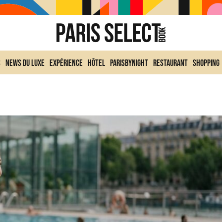
s
News du Luxe
Expérience
Hôtel
ParisByNight
Restaurant
Shopping