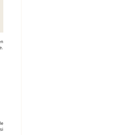
en
e.
le
si