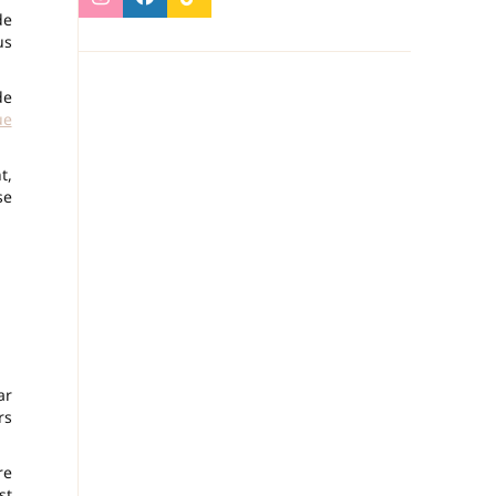
de
us
de
ue
t,
se
ar
rs
re
st