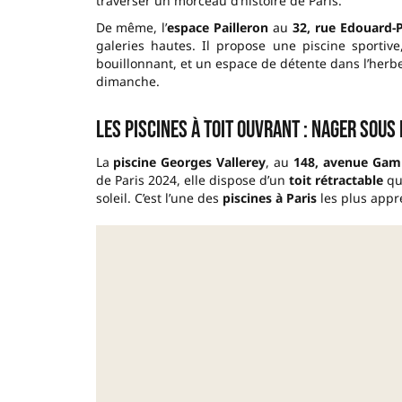
traverser un morceau d’histoire de Paris.
De même, l’
espace Pailleron
au
32, rue Edouard-P
galeries hautes. Il propose une piscine sporti
bouillonnant, et un espace de détente dans l’herbe à
dimanche.
Les piscines à toit ouvrant : nager sous 
La
piscine Georges Vallerey
, au
148, avenue Gamb
de Paris 2024, elle dispose d’un
toit rétractable
qui
soleil. C’est l’une des
piscines à Paris
les plus appr