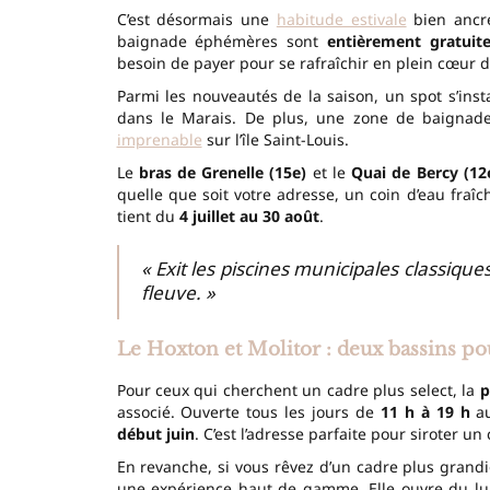
C’est désormais une
habitude estivale
bien ancré
baignade éphémères sont
entièrement gratuit
besoin de payer pour se rafraîchir en plein cœur de
Parmi les nouveautés de la saison, un spot s’ins
dans le Marais. De plus, une zone de baignad
imprenable
sur l’île Saint-Louis.
Le
bras de Grenelle (15e)
et le
Quai de Bercy (12
quelle que soit votre adresse, un coin d’eau fra
tient du
4 juillet au 30 août
.
« Exit les piscines municipales classiqu
fleuve. »
Le Hoxton et Molitor : deux bassins po
Pour ceux qui cherchent un cadre plus select, la
p
associé. Ouverte tous les jours de
11 h à 19 h
a
début juin
. C’est l’adresse parfaite pour siroter un 
En revanche, si vous rêvez d’un cadre plus grandi
une expérience haut de gamme. Elle ouvre du l