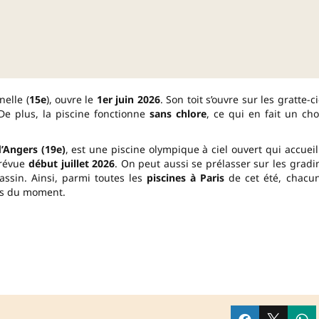
elle (
15e
), ouvre le
1er juin 2026
. Son toit s’ouvre sur les gratte-ci
 De plus, la piscine fonctionne
sans chlore
, ce qui en fait un cho
d’Angers (19e)
, est une piscine olympique à ciel ouvert qui accueil
prévue
début juillet 2026
. On peut aussi se prélasser sur les gradi
assin. Ainsi, parmi toutes les
piscines à Paris
de cet été, chacu
es du moment.