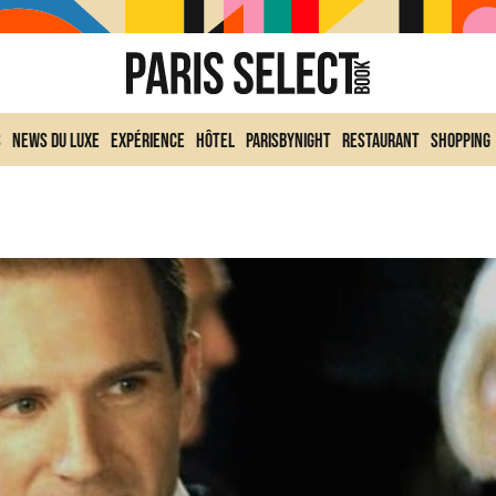
s
News du Luxe
Expérience
Hôtel
ParisByNight
Restaurant
Shopping