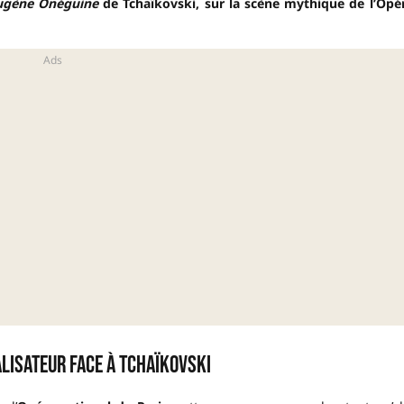
ugène Onéguine
de Tchaïkovski, sur la scène mythique de l’Opé
lisateur face à Tchaïkovski