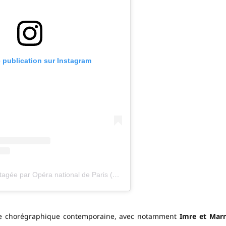
e publication sur Instagram
Une publication partagée par Opéra national de Paris (@operadeparis)
arde chorégraphique contemporaine, avec notamment
Imre et Mar