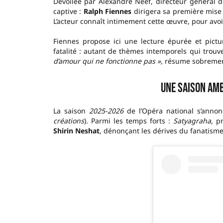
Dévoilée par Alexandre Neef, directeur général de
captive :
Ralph Fiennes
dirigera sa première mise 
L’acteur connaît intimement cette œuvre, pour avoir 
Fiennes propose ici une lecture épurée et pictur
fatalité : autant de thèmes intemporels qui tro
d’amour qui ne fonctionne pas »,
résume sobrement
Une saison amb
La saison
2025-2026
de l’Opéra national s’anno
créations
). Parmi les temps forts :
Satyagraha
, p
Shirin Neshat
, dénonçant les dérives du fanatisme