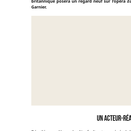
britannique posera un regard neuf sur l’opéra
E
Garnier.
Un acteur-réa