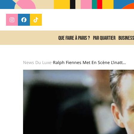
Que faire à Paris ?
Par quartier
Busines
News Du Luxe
Ralph Fiennes Met En Scène L’inattendu À L’Opéra Garnier
•