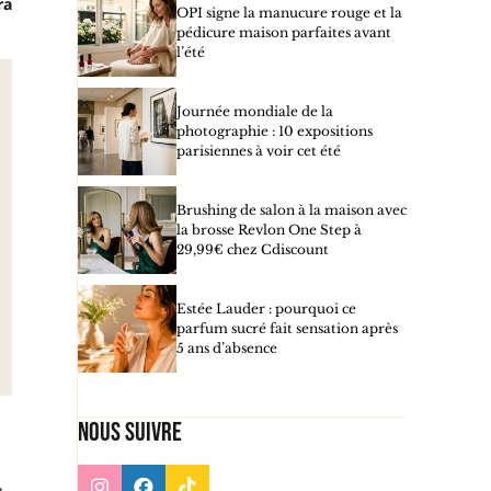
ra
OPI signe la manucure rouge et la
pédicure maison parfaites avant
l’été
Journée mondiale de la
photographie : 10 expositions
parisiennes à voir cet été
Brushing de salon à la maison avec
la brosse Revlon One Step à
29,99€ chez Cdiscount
Estée Lauder : pourquoi ce
parfum sucré fait sensation après
5 ans d’absence
Nous suivre