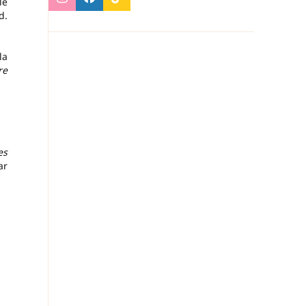
le
d.
la
re
es
ar