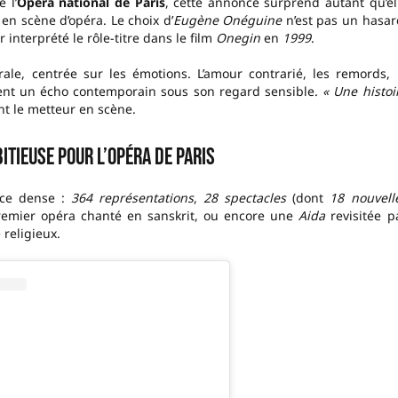
 l’
Opéra national de Paris
, cette annonce surprend autant qu’el
en scène d’opéra. Le choix d’
Eugène Onéguine
n’est pas un hasar
interprété le rôle-titre dans le film
Onegin
en
1999
.
ale, centrée sur les émotions. L’amour contrarié, les remords, 
uvent un écho contemporain sous son regard sensible.
« Une histoi
 le metteur en scène.
itieuse pour l’Opéra de Paris
nce dense :
364 représentations
,
28 spectacles
(dont
18 nouvell
remier opéra chanté en sanskrit, ou encore une
Aida
revisitée p
 religieux.