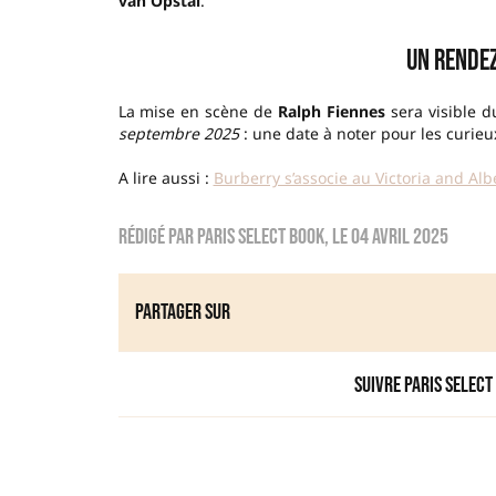
van Opstal
.
Un rendez
La mise en scène de
Ralph Fiennes
sera visible 
septembre 2025
: une date à noter pour les curie
A lire aussi :
Burberry s’associe au Victoria and A
Rédigé par
Paris Select Book
, le
04 avril 2025
Partager sur
Suivre Paris Select