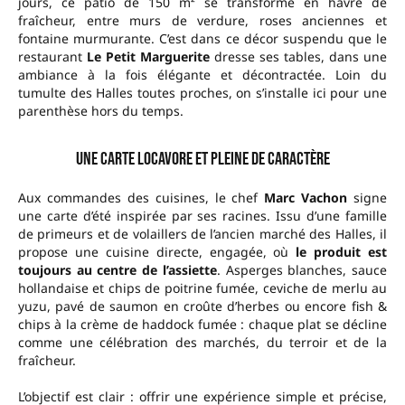
jours, ce patio de 150 m² se transforme en havre de
fraîcheur, entre murs de verdure, roses anciennes et
fontaine murmurante. C’est dans ce décor suspendu que le
restaurant
Le Petit Marguerite
dresse ses tables, dans une
ambiance à la fois élégante et décontractée. Loin du
tumulte des Halles toutes proches, on s’installe ici pour une
parenthèse hors du temps.
Une carte locavore et pleine de caractère
Aux commandes des cuisines, le chef
Marc Vachon
signe
une carte d’été inspirée par ses racines. Issu d’une famille
de primeurs et de volaillers de l’ancien marché des Halles, il
propose une cuisine directe, engagée, où
le produit est
toujours au centre de l’assiette
. Asperges blanches, sauce
hollandaise et chips de poitrine fumée, ceviche de merlu au
yuzu, pavé de saumon en croûte d’herbes ou encore fish &
chips à la crème de haddock fumée : chaque plat se décline
comme une célébration des marchés, du terroir et de la
fraîcheur.
L’objectif est clair : offrir une expérience simple et précise,