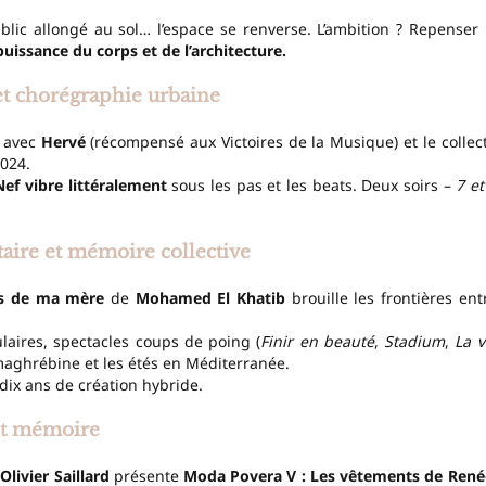
lic allongé au sol… l’espace se renverse. L’ambition ? Repenser 
puissance du corps et de l’architecture.
et chorégraphie urbaine
e avec
Hervé
(récompensé aux Victoires de la Musique) et le collect
2024.
Nef vibre littéralement
sous les pas et les beats. Deux soirs –
7 et
ire et mémoire collective
is de ma mère
de
Mohamed El Khatib
brouille les frontières ent
laires, spectacles coups de poing (
Finir en beauté
,
Stadium
,
La v
maghrébine et les étés en Méditerranée.
ix ans de création hybride.
ent mémoire
r
Olivier Saillard
présente
Moda Povera V : Les vêtements de René