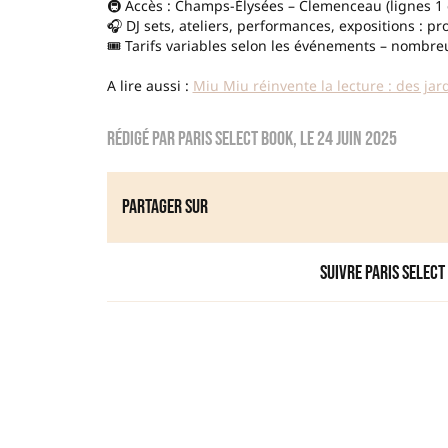
🚇 Accès : Champs-Élysées – Clemenceau (lignes 1 
🎧 DJ sets, ateliers, performances, expositions : 
🎟️ Tarifs variables selon les événements – nombreu
A lire aussi :
Miu Miu réinvente la lecture : des ja
Rédigé par
Paris Select Book
, le
24 juin 2025
Partager sur
Suivre Paris Select