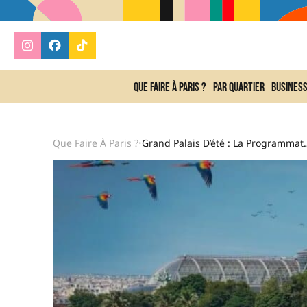
Que faire à Paris ?
Par quartier
Busines
Que Faire À Paris ?
Grand Palais D’été 
•