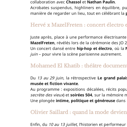
collaboration avec
Chassol
et
Nathan Paulin
.
Acrobates suspendus, highliners en équilibre, pub
manière de regarder un lieu, tout en célébrant la
Hervé x MazelFreten : concert électro 
Juste après, place à une performance électrisant
MazelFreten
, révélés lors de la cérémonie des JO 
Un concert dansé entre
hip-hop et électro
, où la
juin
– pour vivre la scène parisienne autrement.
Mohamed El Khatib : théâtre documenta
Du
13 au 29 juin
, la rétrospective
Le grand pala
musée et fiction vivante
.
Au programme : expositions décalées, récits popu
secrète des vieux
) et
soirées 504
, sur la mémoire 
Une plongée
intime, politique et généreuse
dans d
Olivier Saillard : quand la mode devi
Enfin, du
10 au 13 juillet
, l’historien et performeu