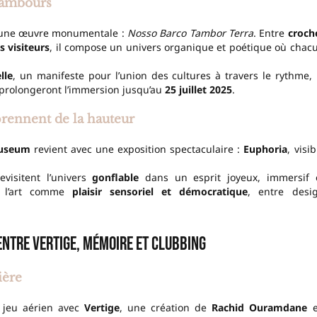
 tambours
 une œuvre monumentale :
Nosso Barco Tambor Terra
. Entre
croch
s visiteurs
, il compose un univers organique et poétique où chac
lle
, un manifeste pour l’union des cultures à travers le rythme, 
rs prolongeront l’immersion jusqu’au
25 juillet 2025
.
prennent de la hauteur
Museum
revient avec une exposition spectaculaire :
Euphoria
, visib
visitent l’univers
gonflable
dans un esprit joyeux, immersif 
er l’art comme
plaisir sensoriel et démocratique
, entre desi
 entre vertige, mémoire et clubbing
ière
e jeu aérien avec
Vertige
, une création de
Rachid Ouramdane
e