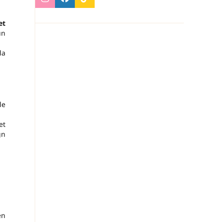
et
un
la
le
et
gn
n