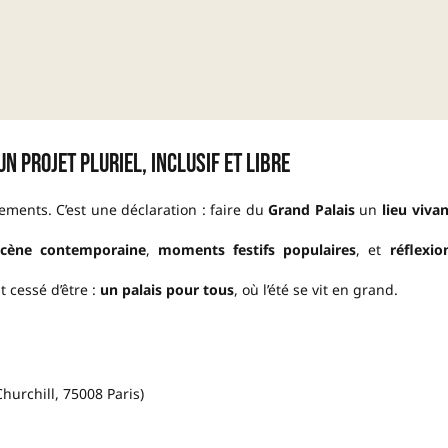
un projet pluriel, inclusif et libre
ents. C’est une déclaration : faire du
Grand Palais
un
lieu vivan
cène contemporaine
,
moments festifs populaires
, et
réflexio
t cessé d’être :
un palais pour tous
, où l’été se vit en grand.
hurchill, 75008 Paris)