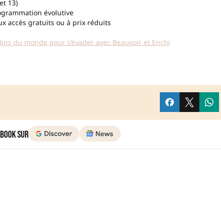
et 13)
programmation évolutive
x accès gratuits ou à prix réduits
rdins du monde pour s’évader avec Beauvoir et Enchi
 Book sur