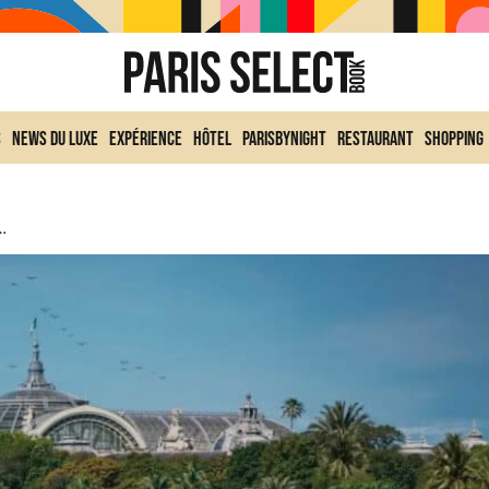
s
News du Luxe
Expérience
Hôtel
ParisByNight
Restaurant
Shopping
: La Programmation Folle