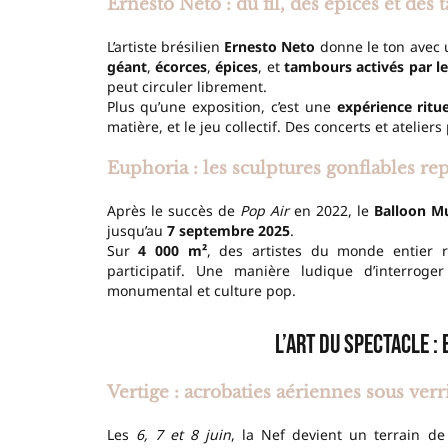
Ernesto Neto : du fil, des épices et des
L’artiste brésilien
Ernesto Neto
donne le ton avec
géant
,
écorces
,
épices
, et
tambours activés par le
peut circuler librement.
Plus qu’une exposition, c’est une
expérience ritue
matière, et le jeu collectif. Des concerts et atelie
Euphoria : les sculptures gonflables re
Après le succès de
Pop Air
en 2022, le
Balloon 
jusqu’au
7 septembre 2025
.
Sur
4 000 m²
, des artistes du monde entier re
participatif. Une manière ludique d’interrog
monumental et culture pop.
L’art du spectacle :
Vertige : acrobaties aériennes sous verr
Les
6, 7 et 8 juin
, la Nef devient un terrain d