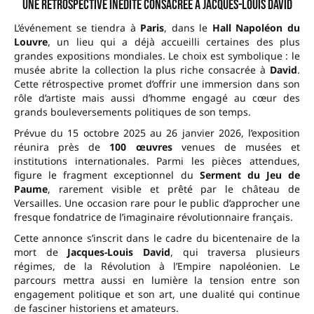
Une rétrospective inédite consacrée à Jacques-Louis David
L’événement se tiendra à
Paris
, dans le
Hall Napoléon du
Louvre
, un lieu qui a déjà accueilli certaines des plus
grandes expositions mondiales. Le choix est symbolique : le
musée abrite la collection la plus riche consacrée à
David
.
Cette rétrospective promet d’offrir une immersion dans son
rôle d’artiste mais aussi d’homme engagé au cœur des
grands bouleversements politiques de son temps.
Prévue du 15 octobre 2025 au 26 janvier 2026, l’exposition
réunira près de
100 œuvres
venues de musées et
institutions internationales. Parmi les pièces attendues,
figure le fragment exceptionnel du
Serment du Jeu de
Paume
, rarement visible et prêté par le château de
Versailles. Une occasion rare pour le public d’approcher une
fresque fondatrice de l’imaginaire révolutionnaire français.
Cette annonce s’inscrit dans le cadre du bicentenaire de la
mort de
Jacques-Louis David
, qui traversa plusieurs
régimes, de la Révolution à l’Empire napoléonien. Le
parcours mettra aussi en lumière la tension entre son
engagement politique et son art, une dualité qui continue
de fasciner historiens et amateurs.