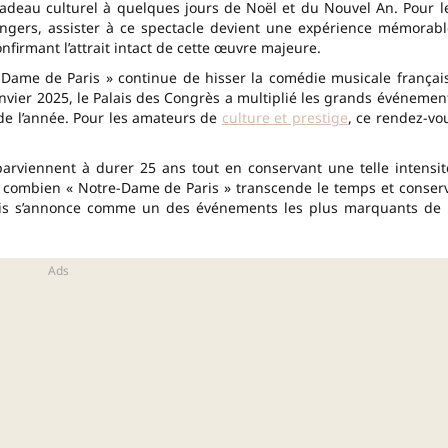
deau culturel à quelques jours de Noël et du Nouvel An. Pour l
angers, assister à ce spectacle devient une expérience mémorabl
firmant l’attrait intact de cette œuvre majeure.
-Dame de Paris » continue de hisser la comédie musicale françai
anvier 2025, le Palais des Congrès a multiplié les grands événemen
de l’année. Pour les amateurs de
culture et prestige
, ce rendez-vo
parviennent à durer 25 ans tout en conservant une telle intensit
e combien « Notre-Dame de Paris » transcende le temps et conser
aris s’annonce comme un des événements les plus marquants de 