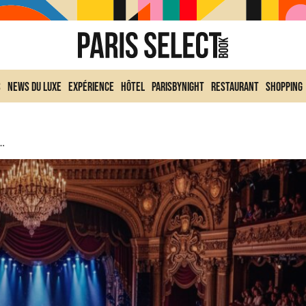
s
News du Luxe
Expérience
Hôtel
ParisByNight
Restaurant
Shopping
is Revient Enfin À Paris En 2025