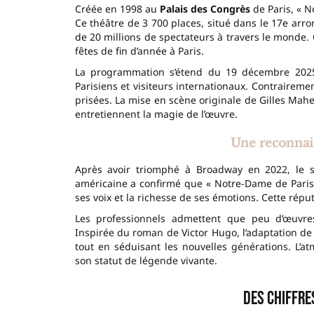
Créée en 1998 au
Palais des Congrès
de Paris, « 
Ce théâtre de 3 700 places, situé dans le 17e arr
de 20 millions de spectateurs à travers le monde.
fêtes de fin d’année à Paris.
La programmation s’étend du 19 décembre 2025 a
Parisiens et visiteurs internationaux. Contraireme
prisées. La mise en scène originale de Gilles Mah
entretiennent la magie de l’œuvre.
Une reconnai
Après avoir triomphé à Broadway en 2022, le sp
américaine a confirmé que « Notre-Dame de Paris »
ses voix et la richesse de ses émotions. Cette répu
Les professionnels admettent que peu d’œuvres
Inspirée du roman de Victor Hugo, l’adaptation d
tout en séduisant les nouvelles générations. L’a
son statut de légende vivante.
Des chiffre