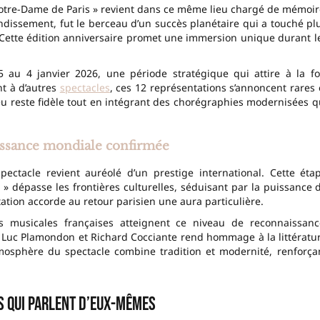
Notre-Dame de Paris » revient dans ce même lieu chargé de mémoir
ondissement, fut le berceau d’un succès planétaire qui a touché pl
 Cette édition anniversaire promet une immersion unique durant l
u 4 janvier 2026, une période stratégique qui attire à la fo
nt à d’autres
spectacles
, ces 12 représentations s’annoncent rares 
eu reste fidèle tout en intégrant des chorégraphies modernisées q
ssance mondiale confirmée
ectacle revient auréolé d’un prestige international. Cette éta
 dépasse les frontières culturelles, séduisant par la puissance 
tation accorde au retour parisien une aura particulière.
 musicales françaises atteignent ce niveau de reconnaissanc
e Luc Plamondon et Richard Cocciante rend hommage à la littératu
tmosphère du spectacle combine tradition et modernité, renforça
s qui parlent d’eux-mêmes