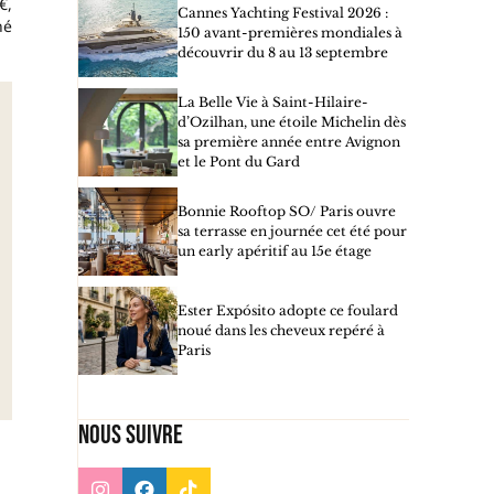
€,
Cannes Yachting Festival 2026 :
né
150 avant-premières mondiales à
découvrir du 8 au 13 septembre
La Belle Vie à Saint-Hilaire-
d’Ozilhan, une étoile Michelin dès
sa première année entre Avignon
et le Pont du Gard
Bonnie Rooftop SO/ Paris ouvre
sa terrasse en journée cet été pour
un early apéritif au 15e étage
Ester Expósito adopte ce foulard
noué dans les cheveux repéré à
Paris
Nous suivre