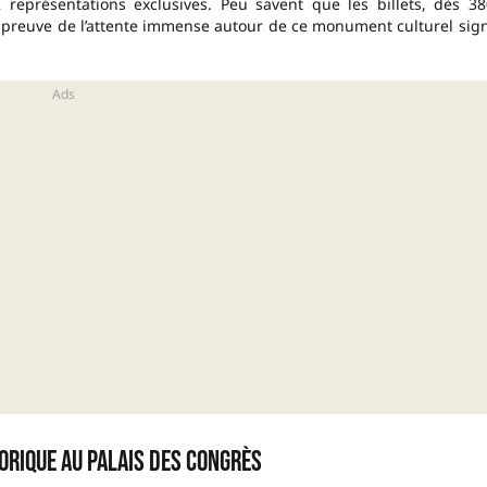
 représentations exclusives. Peu savent que les billets, dès 38
, preuve de l’attente immense autour de ce monument culturel sig
orique au Palais des Congrès