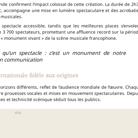
nde confirment l’impact colossal de cette création. La durée de 2h
ic, accompagne une mise en lumière spectaculaire et des acrobati
musicales.
spectacle accessible, tandis que les meilleures places s’envole
 3 700 spectateurs, promettant une affluence record sur la pério
 ce « monument vivant » de la scène musicale francophone.
 qu’un spectacle : c’est un monument de notre
tion communication
rnationale fidèle aux origines
orizons différents, reflet de l’audience mondiale de l’œuvre. Chaq
tre prouesses vocales et mises en mouvement spectaculaires. Depu
es et technicité scénique séduit tous les publics.