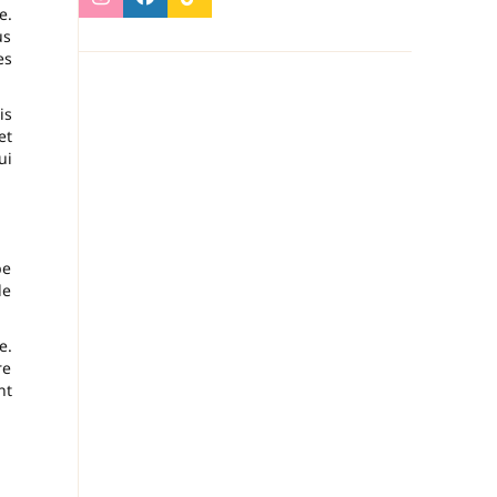
e.
us
es
is
et
ui
pe
de
e.
re
nt