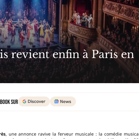
 revient enfin à Paris en
 Book sur
rès
, une annonce ravive la ferveur musicale : la comédie musica