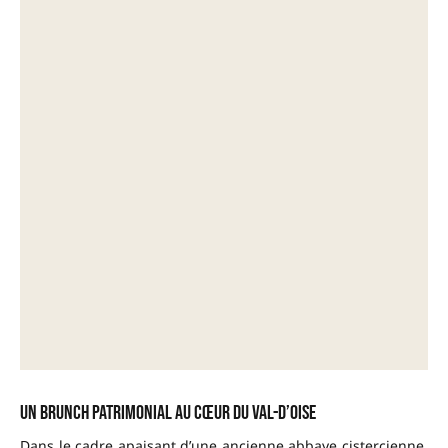
Un brunch patrimonial au cœur du Val-d’Oise
Dans le cadre apaisant d’une ancienne abbaye cistercienne,