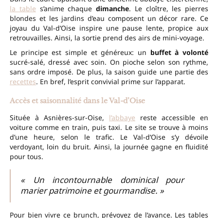
la table
s’anime chaque
dimanche
. Le cloître, les pierres
blondes et les jardins d’eau composent un décor rare. Ce
joyau du Val-d’Oise inspire une pause lente, propice aux
retrouvailles. Ainsi, la sortie prend des airs de mini-voyage.
Le principe est simple et généreux: un
buffet à volonté
sucré-salé, dressé avec soin. On pioche selon son rythme,
sans ordre imposé. De plus, la saison guide une partie des
recettes
. En bref, l’esprit convivial prime sur l’apparat.
Accès et saisonnalité dans le Val-d’Oise
Située à Asnières-sur-Oise,
l’abbaye
reste accessible en
voiture comme en train, puis taxi. Le site se trouve à moins
d’une heure, selon le trafic. Le Val-d’Oise s’y dévoile
verdoyant, loin du bruit. Ainsi, la journée gagne en fluidité
pour tous.
« Un incontournable dominical pour
marier patrimoine et gourmandise. »
Pour bien vivre ce brunch, prévoyez de l’avance. Les tables