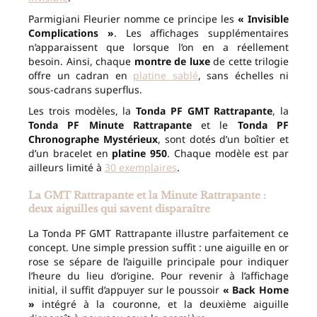
Parmigiani Fleurier nomme ce principe les
« Invisible
Complications »
. Les affichages supplémentaires
n’apparaissent que lorsque l’on en a réellement
besoin. Ainsi, chaque
montre de luxe
de cette trilogie
offre un cadran en
platine sablé
, sans échelles ni
sous-cadrans superflus.
Les trois modèles, la
Tonda PF GMT Rattrapante
, la
Tonda PF Minute Rattrapante
et le
Tonda PF
Chronographe Mystérieux
, sont dotés d’un boîtier et
d’un bracelet en
platine 950
. Chaque modèle est par
ailleurs limité à
30 exemplaires
.
La GMT Rattrapante et la Minute Rattrapante :
deux aiguilles qui savent disparaître
La Tonda PF GMT Rattrapante illustre parfaitement ce
concept. Une simple pression suffit : une aiguille en or
rose se sépare de l’aiguille principale pour indiquer
l’heure du lieu d’origine. Pour revenir à l’affichage
initial, il suffit d’appuyer sur le poussoir
« Back Home
»
intégré à la couronne, et la deuxième aiguille