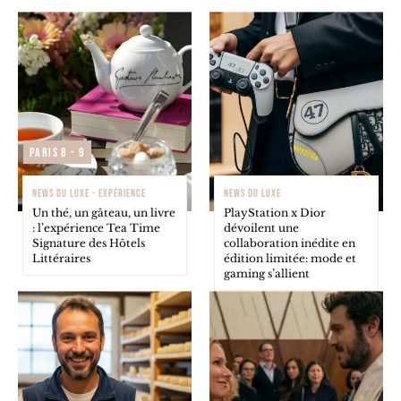
Paris 8 - 9
NEWS DU LUXE - EXPÉRIENCE
NEWS DU LUXE
Un thé, un gâteau, un livre
PlayStation x Dior
: l’expérience Tea Time
dévoilent une
Signature des Hôtels
collaboration inédite en
Littéraires
édition limitée: mode et
gaming s’allient