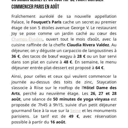
commencer Paris en août
Fraîchement auréolé de sa nouvelle appellation
Palace, le
Fouquet’s Paris
cache un secret au premier
étage de son 5 étoiles avenue George V. Le restaurant
Joy se pose comme un jardin caché au cœur des
Champs-Élysées
, ouvert tout le mois d’août, avec la
cuisine raffinée de la cheffe
Claudia Rivera Valdez
. Au
déjeuner, on y déguste un carpaccio de langoustines à
36 €
, des tacos de bœuf wagyu à
28 €
ou un bar servi
dans son plat en cuivre à
48 €
. En semaine, le menu
déjeuner entrée-plat-dessert est proposé à
64 €
.
Ainsi, pour celles et ceux qui veulent commencer la
journée au-dessus des toits de zinc, Staycation
s’associe à Riise sur le rooftop de l’
Hôtel Dame des
Arts
, perché au neuvième étage. Les
26, 27 et 28
août
, une séance de
50 minutes de yoga vinyasa
est
proposée de 7h45 à 9h15, suivie d’un petit déjeuner
gourmand face à la vue sur la
Seine
et les monuments
parisiens. Le tarif est de
49 €
, avec réservation
possible à partir du
16 août
.