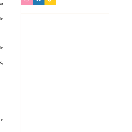
sa
de
le
s,
re