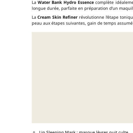
La
Water Bank Hydro Essence
complète idéalemen
longue durée, parfaite en préparation d’un maquil
La
Cream Skin Refiner
révolutionne l’étape toniq
peau aux étapes suivantes, gain de temps assumé 
Lip Sleeping Mask : masque lèvres nuit culte