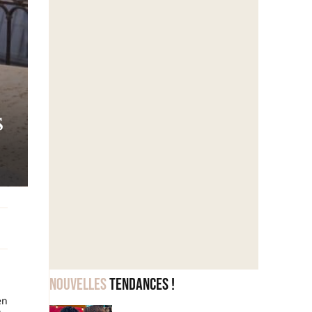
s
Nouvelles
tendances !
en