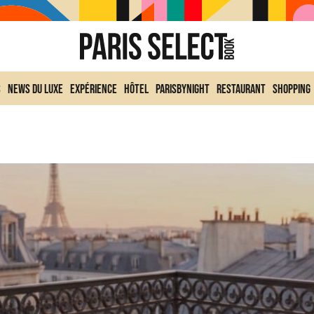
s
News du Luxe
Expérience
Hôtel
ParisByNight
Restaurant
Shopping