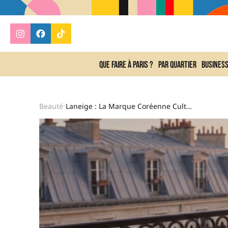
Que faire à Paris ?
Par quartier
Busines
Beauté
Laneige : La Marque Coréenne Culte Qui Révolutionne L’hydratation Chez Sephora Paris En 2026
•