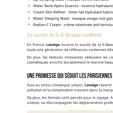
Water Bank Hydro Essence : essence hydratant
Cream Skin Refiner : toner-lait hydratant hybri
Water Sleeping Mask : masque visage nuit gor
Radian-C Cream : crème vitaminée anti-ternis
Le succès de la K-Beauty confirmé
En France,
Laneige
incarne le succès de la K-Beau
toute une génération de références coréennes dés
De plus, les textures innovantes séduisent les c
cosmétiques enrichit durablement le marché beaut
Une promesse qui séduit les Parisiennes
Face au stress climatique urbain,
Laneige
répond à
pollution et la climatisation trouvent dans la marqu
De plus, les formats sont pensés pour le voyage. A
investir, ou d’accompagner les déplacements profe