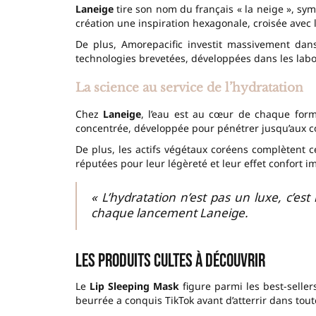
Laneige
tire son nom du français « la neige », sy
création une inspiration hexagonale, croisée avec 
De plus, Amorepacific investit massivement dan
technologies brevetées, développées dans les labo
La science au service de l’hydratation
Chez
Laneige
, l’eau est au cœur de chaque form
concentrée, développée pour pénétrer jusqu’aux c
De plus, les actifs végétaux coréens complètent c
réputées pour leur légèreté et leur effet confort i
« L’hydratation n’est pas un luxe, c’e
chaque lancement Laneige.
Les produits cultes à découvrir
Le
Lip Sleeping Mask
figure parmi les best-selle
beurrée a conquis TikTok avant d’atterrir dans tout