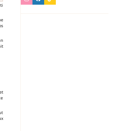
ti
ue
os
un
it
et
ce
ut
ux