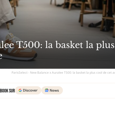
ee T500: la basket la plus
e
ParisSelect - New Balance x Auralee T500: la basket la plus cool de cet
 Book sur