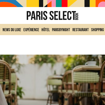
s
News du Luxe
Expérience
Hôtel
ParisByNight
Restaurant
Shopping