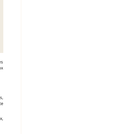
es
ux
s,
te
x,