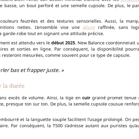
e basse, un bout perforé et une semelle cupsole. De plus, le par
couleurs feutrées et des textures sensorielles. Aussi, la marq
initions nettes. L’ensemble vise une
allure
raffinée, sans log
a garde‑robe tout en signant une attitude précise.
ement est attendu vers le
début 2025
. New Balance coordonnerait 
res et sorties en ligne. Par conséquent, la disponibilité pourra
tés resteront mesurées, comme souvent pour ce type de capsule.
er bas et frapper juste. »
 la durée
ans excès de volume. Ainsi, la tige en
cuir
grainé promet tenue 
e, presque ton sur ton. De plus, la semelle cupsole cousue renfor
 rembourré et la languette souple facilitent l’usage prolongé. On pe
ire. Par conséquent, la T500 s’adresse autant aux puristes qu’a