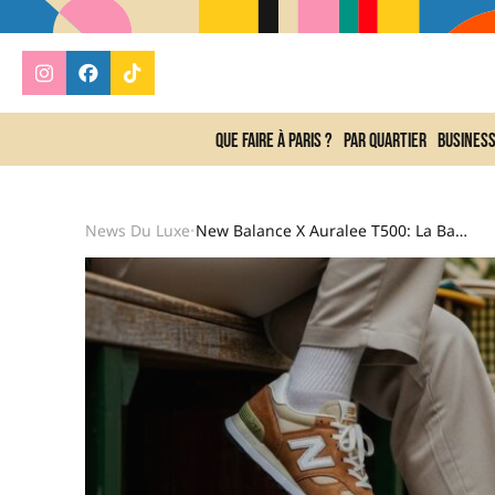
Que faire à Paris ?
Par quartier
Busines
News Du Luxe
New Balance X Auralee T500: La Basket La Plus Cool De Cet Automne
•