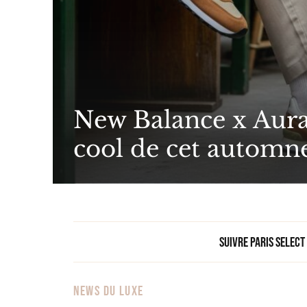
New Balance x Aural
cool de cet automn
Suivre Paris Select
NEWS DU LUXE