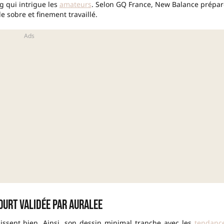
g qui intrigue les
amateurs
. Selon GQ France, New Balance prépar
sobre et finement travaillé.
court validée par AURALEE
lissent bien. Ainsi, son dessin minimal tranche avec les
tendanc