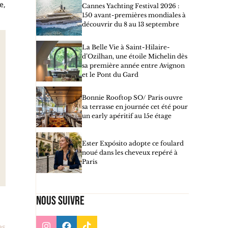
e,
Cannes Yachting Festival 2026 :
150 avant-premières mondiales à
découvrir du 8 au 13 septembre
La Belle Vie à Saint-Hilaire-
d’Ozilhan, une étoile Michelin dès
sa première année entre Avignon
et le Pont du Gard
Bonnie Rooftop SO/ Paris ouvre
sa terrasse en journée cet été pour
un early apéritif au 15e étage
Ester Expósito adopte ce foulard
noué dans les cheveux repéré à
Paris
Nous suivre
es