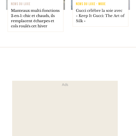
NEWS DU LUXE
NEWS DU LUXE - MODE
Manteaux multi‑fonctions
Gucci célèbre la soie avec
2‑en‑1: chic et chauds, ils
« Keep It Gucci: The Art of
remplacent écharpes et
Silk »
cols roulés cet hiver