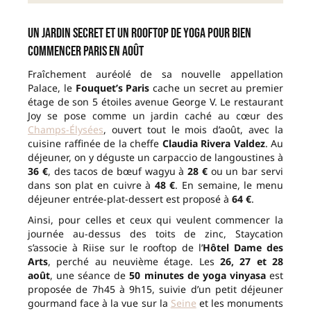
Un jardin secret et un rooftop de yoga pour bien
commencer Paris en août
Fraîchement auréolé de sa nouvelle appellation
Palace, le
Fouquet’s Paris
cache un secret au premier
étage de son 5 étoiles avenue George V. Le restaurant
Joy se pose comme un jardin caché au cœur des
Champs-Élysées
, ouvert tout le mois d’août, avec la
cuisine raffinée de la cheffe
Claudia Rivera Valdez
. Au
déjeuner, on y déguste un carpaccio de langoustines à
36 €
, des tacos de bœuf wagyu à
28 €
ou un bar servi
dans son plat en cuivre à
48 €
. En semaine, le menu
déjeuner entrée-plat-dessert est proposé à
64 €
.
Ainsi, pour celles et ceux qui veulent commencer la
journée au-dessus des toits de zinc, Staycation
s’associe à Riise sur le rooftop de l’
Hôtel Dame des
Arts
, perché au neuvième étage. Les
26, 27 et 28
août
, une séance de
50 minutes de yoga vinyasa
est
proposée de 7h45 à 9h15, suivie d’un petit déjeuner
gourmand face à la vue sur la
Seine
et les monuments