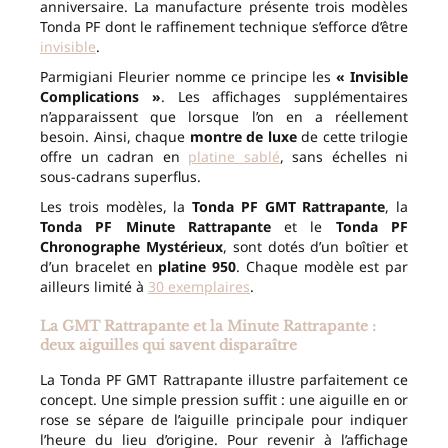
anniversaire. La manufacture présente trois modèles
Tonda PF dont le raffinement technique s’efforce d’être
invisible
.
Parmigiani Fleurier nomme ce principe les
« Invisible
Complications »
. Les affichages supplémentaires
n’apparaissent que lorsque l’on en a réellement
besoin. Ainsi, chaque
montre de luxe
de cette trilogie
offre un cadran en
platine sablé
, sans échelles ni
sous-cadrans superflus.
Les trois modèles, la
Tonda PF GMT Rattrapante
, la
Tonda PF Minute Rattrapante
et le
Tonda PF
Chronographe Mystérieux
, sont dotés d’un boîtier et
d’un bracelet en
platine 950
. Chaque modèle est par
ailleurs limité à
30 exemplaires
.
La GMT Rattrapante et la Minute Rattrapante :
deux aiguilles qui savent disparaître
La Tonda PF GMT Rattrapante illustre parfaitement ce
concept. Une simple pression suffit : une aiguille en or
rose se sépare de l’aiguille principale pour indiquer
l’heure du lieu d’origine. Pour revenir à l’affichage