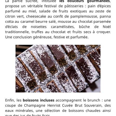
La partie sucrée, intitulée
les douceurs gourmandes
,
propose un véritable festival de pâtisseries : pain d’épices
parfumé au miel, salade de fruits exotiques au zeste de
citron vert, cheesecake au confit de pamplemousse, panna
cotta au caramel beurre salé, mousse au chocolat parsemée
d’éclats de noisettes caramélisées, bûche de Noël
traditionnelle, truffes au chocolat et fruits secs à croquer.
Une conclusion généreuse, festive et parfumée.
Enfin, les
boissons incluses
accompagnent le brunch : une
coupe de Champagne Henriot Cuvée Brut Souverain, des
eaux minérales, une sélection de boissons chaudes ainsi
que des jus de fruits frais.