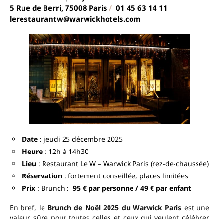
5 Rue de Berri, 75008 Paris
/
01 45 63 14 11
lerestaurantw@warwickhotels.com
Date
: jeudi 25 décembre 2025
Heure
: 12h à 14h30
Lieu
: Restaurant Le W – Warwick Paris (rez-de-chaussée)
Réservation
: fortement conseillée, places limitées
Prix
: Brunch :
95 € par personne / 49 € par enfant
En bref, le
Brunch de Noël 2025 du Warwick Paris
est une
valeur sûre pour toutes celles et ceux qui veulent célébrer