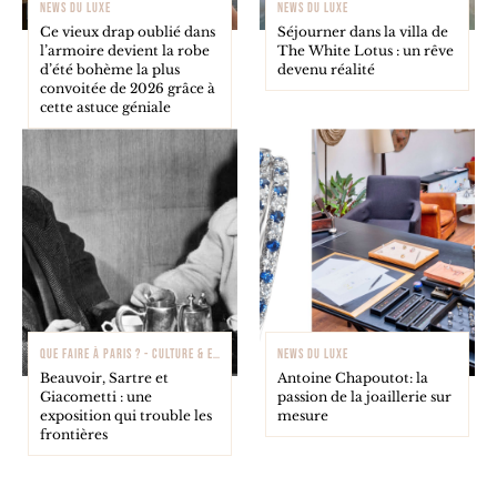
NEWS DU LUXE
NEWS DU LUXE
Ce vieux drap oublié dans
Séjourner dans la villa de
l’armoire devient la robe
The White Lotus : un rêve
d’été bohème la plus
devenu réalité
convoitée de 2026 grâce à
cette astuce géniale
QUE FAIRE À PARIS ? - CULTURE & EXPOSITIONS
NEWS DU LUXE
Beauvoir, Sartre et
Antoine Chapoutot: la
Giacometti : une
passion de la joaillerie sur
exposition qui trouble les
mesure
frontières