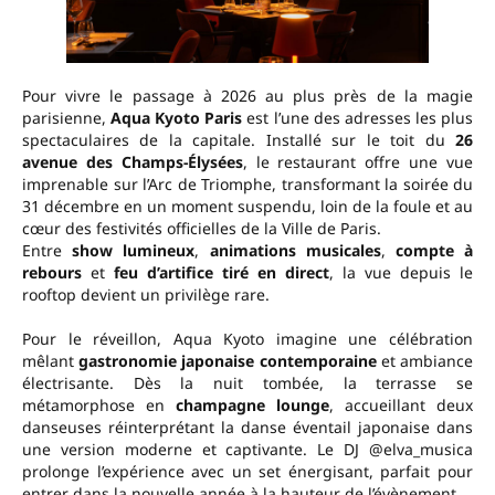
Pour vivre le passage à 2026 au plus près de la magie
parisienne,
Aqua Kyoto Paris
est l’une des adresses les plus
spectaculaires de la capitale. Installé sur le toit du
26
avenue des Champs-Élysées
, le restaurant offre une vue
imprenable sur l’Arc de Triomphe, transformant la soirée du
31 décembre en un moment suspendu, loin de la foule et au
cœur des festivités officielles de la Ville de Paris.
Entre
show lumineux
,
animations musicales
,
compte à
rebours
et
feu d’artifice tiré en direct
, la vue depuis le
rooftop devient un privilège rare.
Pour le réveillon, Aqua Kyoto imagine une célébration
mêlant
gastronomie japonaise contemporaine
et ambiance
électrisante. Dès la nuit tombée, la terrasse se
métamorphose en
champagne lounge
, accueillant deux
danseuses réinterprétant la danse éventail japonaise dans
une version moderne et captivante. Le DJ @elva_musica
prolonge l’expérience avec un set énergisant, parfait pour
entrer dans la nouvelle année à la hauteur de l’évènement.