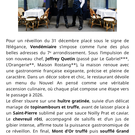
Pour un réveillon du 31 décembre placé sous le signe de
l’élégance,
Vendémiaire
s’impose comme l’une des plus
belles adresses du 7ᵉ arrondissement. Sous l’impulsion de
son nouveau chef,
Jeffrey Quetin
(passé par Le Gabriel***,
L’Orangerie**, Maison Rostang**), la maison renoue avec
une gastronomie française exigeante, précise et pleine de
caractère. Dans un décor sobre et chic, le restaurant dévoile
un menu du Nouvel An pensé comme une véritable
ascension culinaire, où chaque plat compose une étape vers
le passage à 2026.
Le dîner s’ouvre sur une
huître gratinée
, suivie d’un délicat
mariage de
topinambours et truffe
, avant de laisser place à
un
Saint-Pierre
sublimé par une sauce Noilly Prat et caviar.
Le
chevreuil rôti
, accompagné de salsifis et d’un jus de
gibier intense, affirme toute la puissance gastronomique de
ce réveillon. En final,
Mont d’Or truffé
puis
soufflé Grand