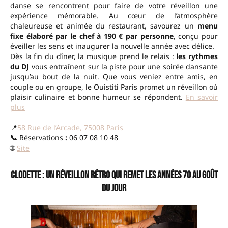
danse se rencontrent pour faire de votre réveillon une
expérience mémorable. Au cœur de l’atmosphère
chaleureuse et animée du restaurant, savourez un
menu
fixe élaboré par le chef à 190 € par personne
, conçu pour
éveiller les sens et inaugurer la nouvelle année avec délice.
Dès la fin du dîner, la musique prend le relais :
les rythmes
du DJ
vous entraînent sur la piste pour une soirée dansante
jusqu’au bout de la nuit. Que vous veniez entre amis, en
couple ou en groupe, le Ouistiti Paris promet un réveillon où
plaisir culinaire et bonne humeur se répondent.
En savoir
plus
📍
58 Rue de l’Arcade, 75008 Paris
📞
Réservations
:
06 07 08 10 48
🌐
Site
Clodette : Un réveillon rétro qui remet les années 70 au goût
du jour