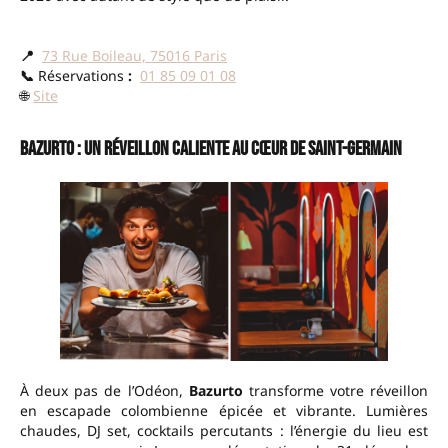
📍
73 Rue Boileau, 75016 Paris
📞
Réservations
:
01 85 09 01 08
🌐
Site
Bazurto : Un réveillon caliente au cœur de Saint-Germain
À deux pas de l’Odéon,
Bazurto
transforme votre réveillon
en escapade colombienne épicée et vibrante. Lumières
chaudes, DJ set, cocktails percutants : l’énergie du lieu est