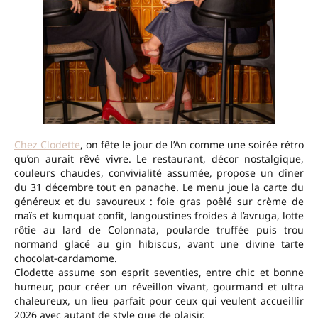
Chez Clodette
, on fête le jour de l’An comme une soirée rétro
qu’on aurait rêvé vivre. Le restaurant, décor nostalgique,
couleurs chaudes, convivialité assumée, propose un dîner
du 31 décembre tout en panache. Le menu joue la carte du
généreux et du savoureux : foie gras poêlé sur crème de
maïs et kumquat confit, langoustines froides à l’avruga, lotte
rôtie au lard de Colonnata, poularde truffée puis trou
normand glacé au gin hibiscus, avant une divine tarte
chocolat-cardamome.
Clodette assume son esprit seventies, entre chic et bonne
humeur, pour créer un réveillon vivant, gourmand et ultra
chaleureux, un lieu parfait pour ceux qui veulent accueillir
2026 avec autant de style que de plaisir.