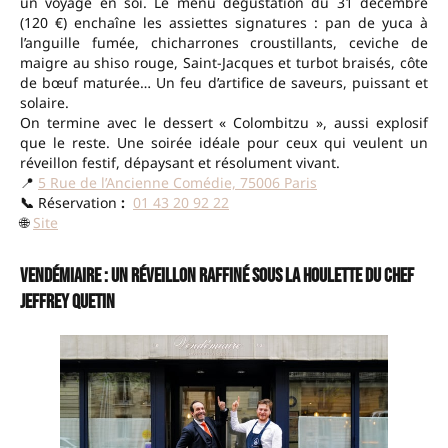
un voyage en soi. Le menu dégustation du 31 décembre
(120 €) enchaîne les assiettes signatures : pan de yuca à
l’anguille fumée, chicharrones croustillants, ceviche de
maigre au shiso rouge, Saint-Jacques et turbot braisés, côte
de bœuf maturée… Un feu d’artifice de saveurs, puissant et
solaire.
On termine avec le dessert « Colombitzu », aussi explosif
que le reste. Une soirée idéale pour ceux qui veulent un
réveillon festif, dépaysant et résolument vivant.
📍
5 Rue de l’Ancienne Comédie, 75006 Paris
📞
Réservation
:
01 43 20 92 22
🌐
Site
Vendémiaire : Un réveillon raffiné sous la houlette du Chef
Jeffrey Quetin