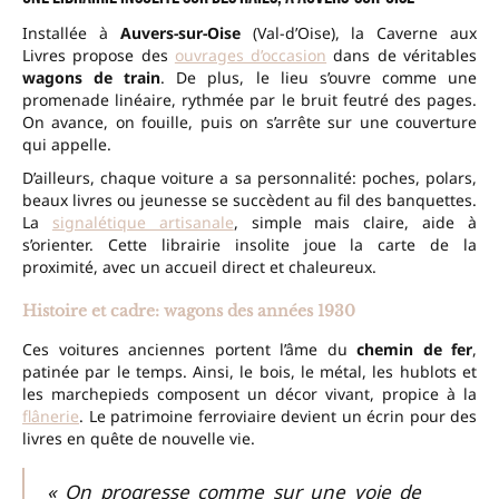
Installée à
Auvers-sur-Oise
(Val-d’Oise), la Caverne aux
Livres propose des
ouvrages d’occasion
dans de véritables
wagons de train
. De plus, le lieu s’ouvre comme une
promenade linéaire, rythmée par le bruit feutré des pages.
On avance, on fouille, puis on s’arrête sur une couverture
qui appelle.
D’ailleurs, chaque voiture a sa personnalité: poches, polars,
beaux livres ou jeunesse se succèdent au fil des banquettes.
La
signalétique artisanale
, simple mais claire, aide à
s’orienter. Cette librairie insolite joue la carte de la
proximité, avec un accueil direct et chaleureux.
Histoire et cadre: wagons des années 1930
Ces voitures anciennes portent l’âme du
chemin de fer
,
patinée par le temps. Ainsi, le bois, le métal, les hublots et
les marchepieds composent un décor vivant, propice à la
flânerie
. Le patrimoine ferroviaire devient un écrin pour des
livres en quête de nouvelle vie.
« On progresse comme sur une voie de