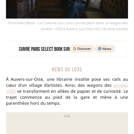
ParisSelectBook - La Caverne aux Livres prend place dans un wagon des
années 1930 à Auvers-sur-Oise (95), librairie insolite
Suivre Paris Select Book sur
NEWS DU LUXE
À Auvers-sur-Oise, une librairie insolite pose ses rails au
cœur d’un village d’artistes. Ainsi, des wagons des
années
1930
se transforment en allées de papier et de curiosité. Le
trajet commence au pied de la gare et mène à une
parenthèse hors du temps.