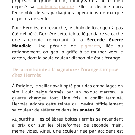
proposés au grand public, Tiffany & Co a bel et bien
déposé sa
couleur-signature
. Elle la décline dans
l’ensemble de ses packagings, opérations de marque
et points de vente.
Pour Hermès, en revanche, le choix de l’orange n’a pas
été délibéré. Derrière cette teinte légendaire se cache
une anecdote remontant à la
Seconde Guerre
Mondiale
. Une pénurie de
pigments
, liée au
rationnement, obligea la griffe à se tourner vers le
carton, dont la seule couleur disponible était l’orange.
De la contrainte à la signature : l’orange s’impose
chez Hermès
À l’origine, le sellier avait opté pour des emballages en
simili cuir beige fermés par un bolduc marron. La
guerre changea tout. Une fois le conflit terminé,
Hermès adopta cette teinte qui devint officiellement
sa couleur de référence dans les
années 60
.
Aujourd’hui, les célèbres boîtes Hermès se revendent
à prix d’or sur les plateformes de seconde main,
même vides. Ainsi, une couleur née par accident est