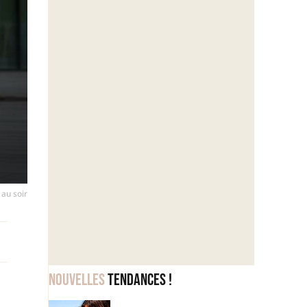
 au soir
Nouvelles
tendances !