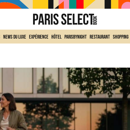
s
News du Luxe
Expérience
Hôtel
ParisByNight
Restaurant
Shopping