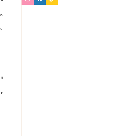
e.
é.
un
te