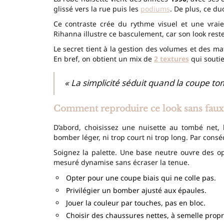
glissé vers la rue puis les
podiums
. De plus, ce d
Ce contraste crée du rythme visuel et une vrai
Rihanna illustre ce basculement, car son look reste
Le secret tient à la gestion des volumes et des mat
En bref, on obtient un mix de
2 textures
qui soutie
« La simplicité séduit quand la coupe to
Comment reproduire ce look sans faux
D’abord, choisissez une nuisette au tombé net,
bomber léger, ni trop court ni trop long. Par conséqu
Soignez la palette. Une base neutre ouvre des op
mesuré dynamise sans écraser la tenue.
Opter pour une coupe biais qui ne colle pas.
Privilégier un bomber ajusté aux épaules.
Jouer la couleur par touches, pas en bloc.
Choisir des chaussures nettes, à semelle propr