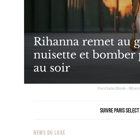
Rihanna remet au g
nuisette et bomber 
au soir
ParisSelectBook - Rihann
Suivre Paris Select
NEWS DU LUXE