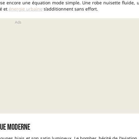
se encore une équation mode simple. Une robe nuisette fluide, 
té et
énergie urbaine
s’additionnent sans effort.
ogue moderne
coupes biais et son satin lumineux. Le bomber, hérité de l’aviation,