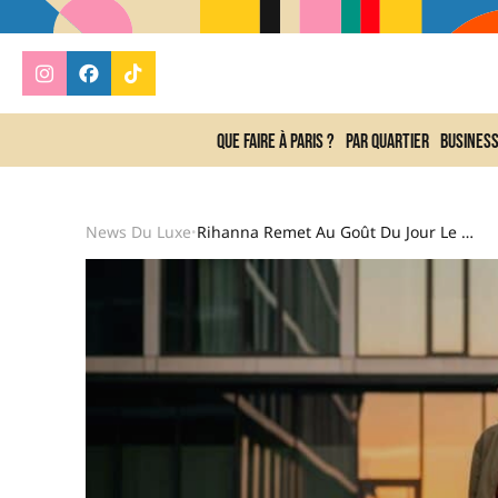
Que faire à Paris ?
Par quartier
Busines
News Du Luxe
Rihanna Remet Au Goût Du Jour Le Duo Robe Nuisette Et Bomber Pour Un Look Chic Du Jour Au Soir
•