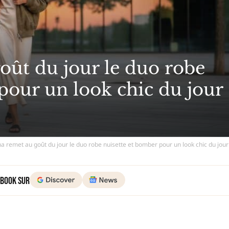
oût du jour le duo robe
pour un look chic du jour
a remet au goût du jour le duo robe nuisette et bomber pour un look chic du jour
 Book sur