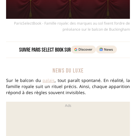
ParisSelectBook - Famille royale: des marques au sol fixent l’ordre de
préséance sur le balcon de Buckingham
Suivre Paris Select Book sur
NEWS DU LUXE
Sur le balcon du
palais
, tout paraît spontané. En réalité, la
famille royale suit un rituel précis. Ainsi, chaque apparition
répond à des règles souvent invisibles.