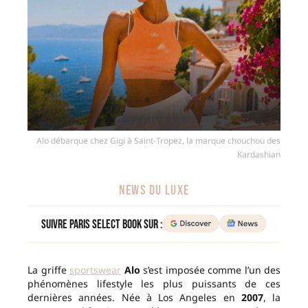
Alo débarque chez Gigi à Saint-Tropez, la marque chouchou des
Kardashian
NEWS DU LUXE
Suivre Paris Select Book sur :
La griffe
sportswear
Alo
s’est imposée comme l’un des
phénomènes lifestyle les plus puissants de ces
dernières années. Née à Los Angeles en
2007
, la