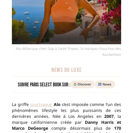
Alo débarque chez Gigi à Saint-Tropez, la marque chouchou des
Kardashian
NEWS DU LUXE
Suivre Paris Select Book sur :
La griffe
sportswear
Alo
s’est imposée comme l’un des
phénomènes lifestyle les plus puissants de ces
dernières années. Née à Los Angeles en
2007
, la
marque californienne créée par
Danny Harris et
Marco DeGeorge
compte désormais plus de
170