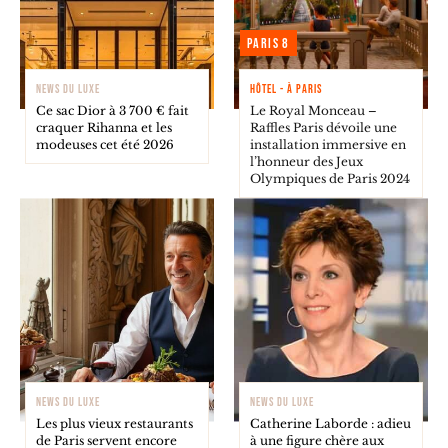
Paris 8
NEWS DU LUXE
HÔTEL - À PARIS
Ce sac Dior à 3 700 € fait
Le Royal Monceau –
craquer Rihanna et les
Raffles Paris dévoile une
modeuses cet été 2026
installation immersive en
l’honneur des Jeux
Olympiques de Paris 2024
NEWS DU LUXE
NEWS DU LUXE
Les plus vieux restaurants
Catherine Laborde : adieu
de Paris servent encore
à une figure chère aux