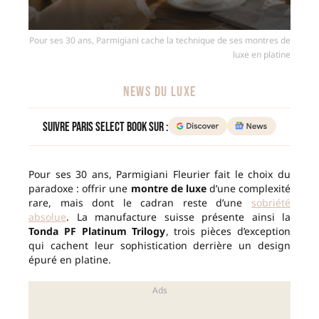
Pour ses 30 ans, Parmigiani cache la technique de ses montres de
luxe en platine
NEWS DU LUXE
Suivre Paris Select Book sur :
Pour ses 30 ans, Parmigiani Fleurier fait le choix du
paradoxe : offrir une
montre de luxe
d’une complexité
rare, mais dont le cadran reste d’une
sobriété
absolue
. La manufacture suisse présente ainsi la
Tonda PF Platinum Trilogy
, trois pièces d’exception
qui cachent leur sophistication derrière un design
épuré en platine.