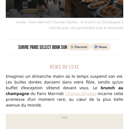
mcetv - Paris Marriott Champs Elysées : le brunch au champagne à
volonté pour une parenthèse luxe le dimanche
Suivre Paris Select Book sur
NEWS DU LUXE
Imaginez un dimanche matin où le temps suspend son vol.
Les bulles dorées dansent dans votre flûte, tandis qu’un
buffet d’exception s’étend devant vous. Le
brunch au
champagne
du Paris Marriott
Champs-Élysées
incarne cette
promesse d’un moment rare, au cœur de la plus belle
avenue du monde.