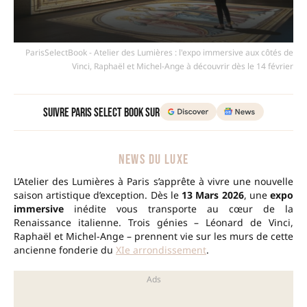
ParisSelectBook - Atelier des Lumières : l'expo immersive aux côtés de
Vinci, Raphaël et Michel-Ange à découvrir dès le 14 février
Suivre Paris Select Book sur
NEWS DU LUXE
L’Atelier des Lumières à Paris s’apprête à vivre une nouvelle
saison artistique d’exception. Dès le
13 Mars 2026
, une
expo
immersive
inédite vous transporte au cœur de la
Renaissance italienne. Trois génies – Léonard de Vinci,
Raphaël et Michel-Ange – prennent vie sur les murs de cette
ancienne fonderie du
XIe arrondissement
.