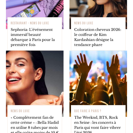
RESTAURANT - NEWS DU LUXE
NEWS DU LUXE
Sephoria: L’événement
Coloration cheveux 2026:
immersif beauté
le coiffeur de Kim
débarque à Paris pour la
Kardashian désigne la
première fois
tendance phare
NEWS DU LUXE
QUE FAIRE À PARIS ?
« Complètement fan de
The Weeknd, BTS, Rock
cette crème » : Bella Hadid
en Seine : les concerts à
en utilise 8 tubes par mois
Paris qui vont faire vibrer
et elle coûte moins de 10 €
l’été 2026