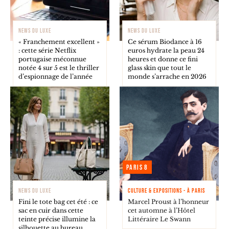
NEWS DU LUXE
NEWS DU LUXE
« Franchement excellent »
Ce sérum Biodance à 16
: cette série Netflix
euros hydrate la peau 24
portugaise méconnue
heures et donne ce fini
notée 4 sur 5 est le thriller
glass skin que tout le
d’espionnage de l’année
monde s’arrache en 2026
Paris 8
NEWS DU LUXE
CULTURE & EXPOSITIONS - À PARIS
Fini le tote bag cet été : ce
Marcel Proust à l’honneur
sac en cuir dans cette
cet automne à l’Hôtel
teinte précise illumine la
Littéraire Le Swann
silhouette au bureau