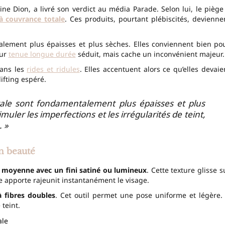
ine Dion, a livré son verdict au média Parade. Selon lui, le piège
à couvrance totale
. Ces produits, pourtant plébiscités, devienne
alement plus épaisses et plus sèches. Elles conviennent bien po
eur
tenue longue durée
séduit, mais cache un inconvénient majeur.
dans les
rides et ridules
. Elles accentuent alors ce qu’elles devaie
lifting espéré.
ale sont fondamentalement plus épaisses et plus
muler les imperfections et les irrégularités de teint,
. »
n beauté
 moyenne avec un fini satiné ou lumineux
. Cette texture glisse s
lle apporte rajeunit instantanément le visage.
à fibres doubles
. Cet outil permet une pose uniforme et légère. 
 teint.
ale