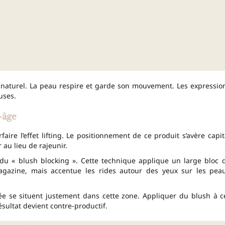
 naturel. La peau respire et garde son mouvement. Les expressio
uses.
-âge
aire l’effet lifting. Le positionnement de ce produit s’avère capit
 au lieu de rajeunir.
du « blush blocking ». Cette technique applique un large bloc 
agazine, mais accentue les rides autour des yeux sur les pea
rée se situent justement dans cette zone. Appliquer du blush à c
ésultat devient contre-productif.