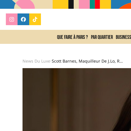
Que faire à Paris ?
Par quartier
Busines
News Du Luxe
Scott Barnes, Maquilleur De J.Lo, Révèle Le Geste À Bannir Après 40 Ans Pour Un Effet Lifting Immédiat
•