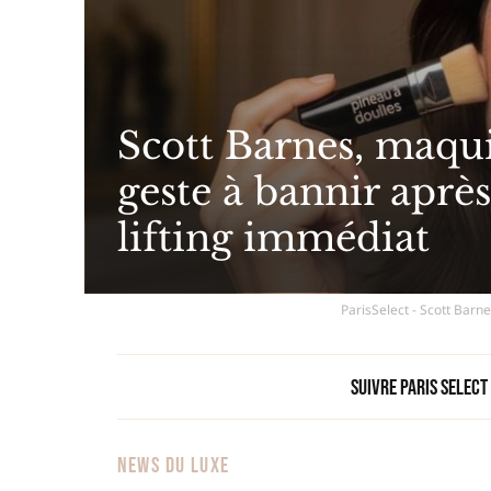
Scott Barnes, maquil
geste à bannir après
lifting immédiat
ParisSelect - Scott Barne
Suivre Paris Select
NEWS DU LUXE