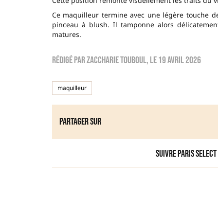
Cette position remonte visuellement les traits du v
Ce maquilleur termine avec une légère touche 
pinceau à blush. Il tamponne alors délicatemen
matures.
Rédigé par
zaccharie touboul
, le
19 avril 2026
maquilleur
Partager sur
Suivre Paris Select