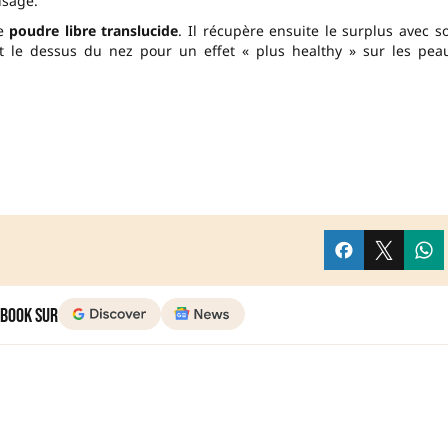
isage.
de
poudre libre translucide
. Il récupère ensuite le surplus avec s
t le dessus du nez pour un effet « plus healthy » sur les pea
 Book sur