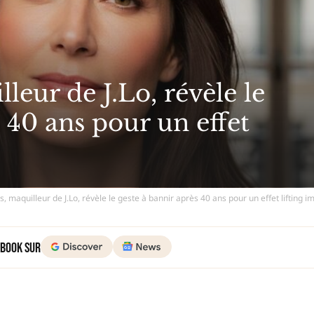
leur de J.Lo, révèle le
 40 ans pour un effet
s, maquilleur de J.Lo, révèle le geste à bannir après 40 ans pour un effet lifting 
 Book sur