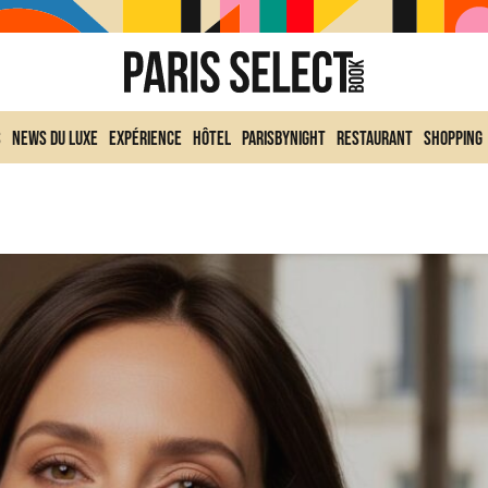
s
News du Luxe
Expérience
Hôtel
ParisByNight
Restaurant
Shopping