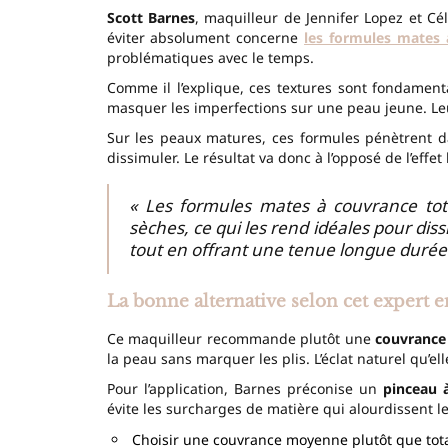
Scott Barnes
, maquilleur de Jennifer Lopez et Cél
éviter absolument concerne
les formules mates 
problématiques avec le temps.
Comme il l’explique, ces textures sont fondament
masquer les imperfections sur une peau jeune. L
Sur les peaux matures, ces formules pénètrent 
dissimuler. Le résultat va donc à l’opposé de l’effet 
« Les formules mates à couvrance tot
sèches, ce qui les rend idéales pour dissi
tout en offrant une tenue longue durée
La bonne alternative selon cet expert e
Ce maquilleur recommande plutôt une
couvrance
la peau sans marquer les plis. L’éclat naturel qu’e
Pour l’application, Barnes préconise un
pinceau 
évite les surcharges de matière qui alourdissent le
Choisir une couvrance moyenne plutôt que tot