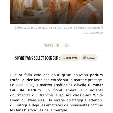
Estée Lauder : pourquoi ce parfum sucré fait sensation après 5
ans d'absence
NEWS DU LUXE
Suivre Paris Select Book sur :
Il aura fallu cinq ans pour qu’un nouveau
parfum
Estée Lauder
fasse son entrée sur le marché prestige.
En
août 2026
, la maison américaine dévoile
Glimmer
Eau de Parfum
, un floral ambré aux accents
gourmands qui tranche avec ses classiques White
Linen ou Pleasures. Un virage stratégique attendu,
qui intrigue déjà les amatrices de nouveautés comme
les fans historiques de la marque.