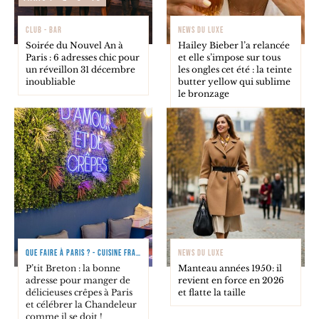
CLUB - BAR
NEWS DU LUXE
Soirée du Nouvel An à
Hailey Bieber l’a relancée
Paris : 6 adresses chic pour
et elle s’impose sur tous
un réveillon 31 décembre
les ongles cet été : la teinte
inoubliable
butter yellow qui sublime
le bronzage
QUE FAIRE À PARIS ? - CUISINE FRANÇAISE
NEWS DU LUXE
P’tit Breton : la bonne
Manteau années 1950: il
adresse pour manger de
revient en force en 2026
délicieuses crêpes à Paris
et flatte la taille
et célébrer la Chandeleur
comme il se doit !