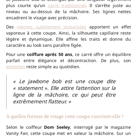
plus courte qu’un
carré traditionnel
. Il s’arrête juste au
niveau ou au-dessus de la mâchoire. Ses lignes nettes
encadrent le visage avec précision.
Des
mèches subtilement texturisées
apportent un effet
vaporeux à cette coupe. Ainsi, la silhouette capillaire reste
légère et dynamique. Elle affine les traits et donne du
caractère au look sans paraître figée.
Pour une
coiffure après 50 ans
, ce carré offre un équilibre
parfait entre élégance et décontraction. De plus, son
entretien
reste simple au quotidien.
« Le jawbone bob est une coupe dite
« statement ». Elle attire l’attention sur la
ligne de la mâchoire, ce qui peut être
extrêmement flatteur. »
À quelles formes de visage cette coupe convient-elle ?
Selon le coiffeur
Dom Seeley
, interrogé par le magazine
Vanity Fair, cette coupe met en valeur la mâchoire. Sur un