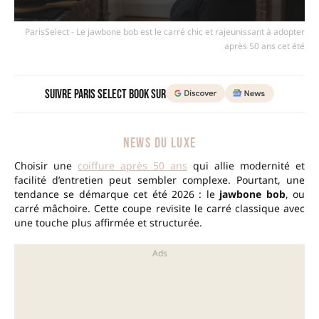
ParisSelect - Le jawbone bob est le carré chic et rajeunissant à adopter
après 50 ans cet été
Suivre Paris Select Book sur
NEWS DU LUXE
Choisir une
coiffure après 50 ans
qui allie modernité et
facilité d’entretien peut sembler complexe. Pourtant, une
tendance se démarque cet été 2026 : le
jawbone bob
, ou
carré mâchoire. Cette coupe revisite le carré classique avec
une touche plus affirmée et structurée.