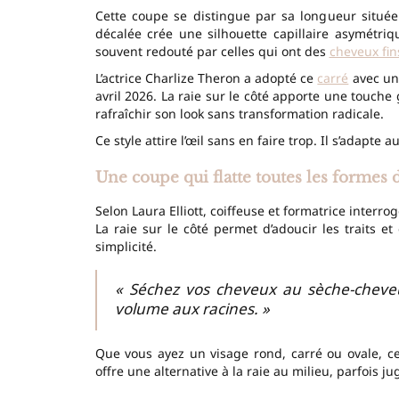
Cette coupe se distingue par sa longueur situé
décalée crée une silhouette capillaire asymétriq
souvent redouté par celles qui ont des
cheveux fin
L’actrice Charlize Theron a adopté ce
carré
avec une
avril 2026. La raie sur le côté apporte une touche
rafraîchir son look sans transformation radicale.
Ce style attire l’œil sans en faire trop. Il s’adapte
Une coupe qui flatte toutes les formes 
Selon Laura Elliott, coiffeuse et formatrice interro
La raie sur le côté permet d’adoucir les traits et
simplicité.
« Séchez vos cheveux au sèche-cheve
volume aux racines. »
Que vous ayez un visage rond, carré ou ovale, ce
offre une alternative à la raie au milieu, parfois jug