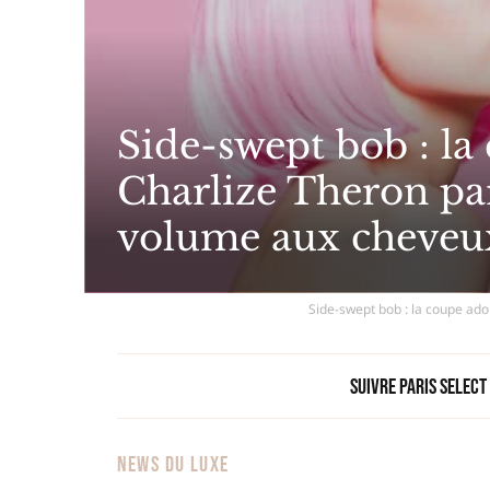
Side-swept bob : la
Charlize Theron pa
volume aux cheveux
Side-swept bob : la coupe ad
Suivre Paris Select
NEWS DU LUXE