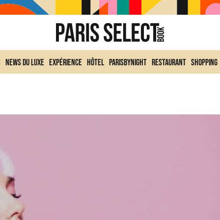
s
News du Luxe
Expérience
Hôtel
ParisByNight
Restaurant
Shopping