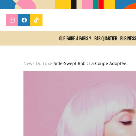
Que faire à Paris ?
Par quartier
Busines
News Du Luxe
Side-Swept Bob : La Coupe Adoptée Par Charlize Theron Parfaite Pour Donner Du Volume Aux Cheveux Fins Après 50 Ans
•