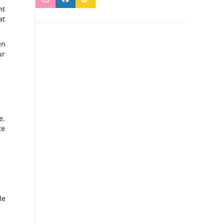
nt
at
en
ur
e.
te
le