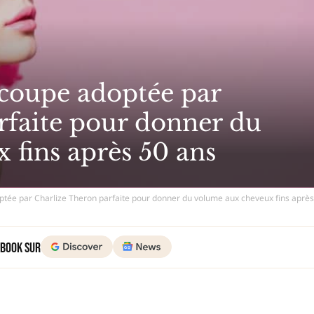
 coupe adoptée par
rfaite pour donner du
 fins après 50 ans
optée par Charlize Theron parfaite pour donner du volume aux cheveux fins après
 Book sur