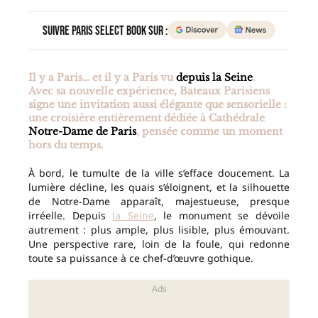
Suivre Paris Select Book sur :
Il y a Paris… et il y a Paris vu
depuis la Seine
.
Avec sa nouvelle expérience, Bateaux Parisiens
signe une invitation aussi élégante que sensorielle :
une croisière entièrement dédiée à Cathédrale
Notre-Dame de Paris
, pensée comme un moment
hors du temps.
À bord, le tumulte de la ville s’efface doucement. La
lumière décline, les quais s’éloignent, et la silhouette
de Notre-Dame apparaît, majestueuse, presque
irréelle. Depuis
la Seine
, le monument se dévoile
autrement : plus ample, plus lisible, plus émouvant.
Une perspective rare, loin de la foule, qui redonne
toute sa puissance à ce chef-d’œuvre gothique.