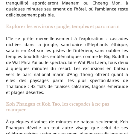
tranquillité apprécieront Maenam ou Choeng Mon, à
quelques minutes seulement de l’hôtel, où l’ambiance reste
délicieusement paisible.
Explorer les environs : jungle, temples et parc marin
L’île se prête merveilleusement à l’exploration : cascades
nichées dans la jungle, sanctuaire d’éléphants éthique,
safaris en 4×4 sur les pistes de l’intérieur, sans oublier les
temples bouddhistes emblématiques comme le Big Buddha
de Wat Phra Yai ou le spectaculaire Wat Plai Laem, tous deux
à quelques minutes du resort. Les excursions en bateau
vers le parc national marin d’Ang Thong offrent quant à
elles des paysages parmi les plus spectaculaires de
Thaïlande : 42 îlots de falaises calcaires, lagons émeraude
et plages désertes.
Koh Phangan et Koh Tao, les escapades à ne pas
manquer
À quelques dizaines de minutes de bateau seulement, Koh
Phangan dévoile un tout autre visage que celui de ses
célèbres soirées : criques sauvages, plages paradisiaques et