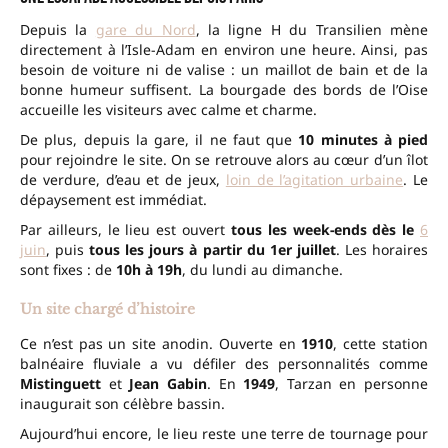
Depuis la
gare du Nord
, la ligne H du Transilien mène
directement à l’Isle-Adam en environ une heure. Ainsi, pas
besoin de voiture ni de valise : un maillot de bain et de la
bonne humeur suffisent. La bourgade des bords de l’Oise
accueille les visiteurs avec calme et charme.
De plus, depuis la gare, il ne faut que
10 minutes à pied
pour rejoindre le site. On se retrouve alors au cœur d’un îlot
de verdure, d’eau et de jeux,
loin de l’agitation urbaine
. Le
dépaysement est immédiat.
Par ailleurs, le lieu est ouvert
tous les week-ends dès le
6
juin
, puis
tous les jours à partir du 1er juillet
. Les horaires
sont fixes : de
10h à 19h
, du lundi au dimanche.
Un site chargé d’histoire
Ce n’est pas un site anodin. Ouverte en
1910
, cette station
balnéaire fluviale a vu défiler des personnalités comme
Mistinguett
et
Jean Gabin
. En
1949
, Tarzan en personne
inaugurait son célèbre bassin.
Aujourd’hui encore, le lieu reste une terre de tournage pour