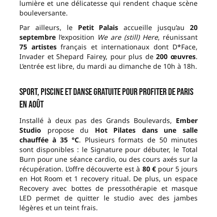
lumière et une délicatesse qui rendent chaque scène
bouleversante.
Par ailleurs, le
Petit Palais
accueille jusqu’au
20
septembre
l’exposition
We are (still) Here
, réunissant
75 artistes
français et internationaux dont D*Face,
Invader et Shepard Fairey, pour plus de
200 œuvres
.
L’entrée est libre, du mardi au dimanche de 10h à 18h.
Sport, piscine et danse gratuite pour profiter de Paris
en août
Installé à deux pas des Grands Boulevards,
Ember
Studio
propose du
Hot Pilates dans une salle
chauffée à 35 °C
. Plusieurs formats de 50 minutes
sont disponibles : le Signature pour débuter, le Total
Burn pour une séance cardio, ou des cours axés sur la
récupération. L’offre découverte est à
80 €
pour 5 jours
en Hot Room et 1 recovery ritual. De plus, un espace
Recovery avec bottes de pressothérapie et masque
LED permet de quitter le studio avec des jambes
légères et un teint frais.