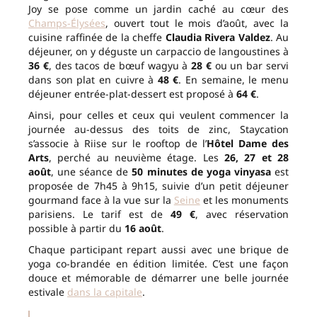
Joy se pose comme un jardin caché au cœur des
Champs-Élysées
, ouvert tout le mois d’août, avec la
cuisine raffinée de la cheffe
Claudia Rivera Valdez
. Au
déjeuner, on y déguste un carpaccio de langoustines à
36 €
, des tacos de bœuf wagyu à
28 €
ou un bar servi
dans son plat en cuivre à
48 €
. En semaine, le menu
déjeuner entrée-plat-dessert est proposé à
64 €
.
Ainsi, pour celles et ceux qui veulent commencer la
journée au-dessus des toits de zinc, Staycation
s’associe à Riise sur le rooftop de l’
Hôtel Dame des
Arts
, perché au neuvième étage. Les
26, 27 et 28
août
, une séance de
50 minutes de yoga vinyasa
est
proposée de 7h45 à 9h15, suivie d’un petit déjeuner
gourmand face à la vue sur la
Seine
et les monuments
parisiens. Le tarif est de
49 €
, avec réservation
possible à partir du
16 août
.
Chaque participant repart aussi avec une brique de
yoga co-brandée en édition limitée. C’est une façon
douce et mémorable de démarrer une belle journée
estivale
dans la capitale
.