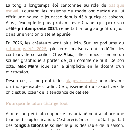
La tong a longtemps été cantonnée au rôle de
basique
estival
. Pourtant, les maisons de mode ont décidé de lui
offrir une nouvelle jeunesse depuis déjà quelques saisons.
Ainsi, l’exemple le plus probant reste Chanel qui, pour son
défilé
printemps-été 2024
, remettait la tong au goût du jour
dans une version plate et épurée.
En 2026, les créateurs vont plus loin. Sur les podiums du
printemps-été 2026
, plusieurs maisons ont redéfini les
contours de ce soulier. Chez
Alaïa
, elle s’impose comme un
soulier graphique à porter de jour comme de nuit. De son
côté,
Max Mara
joue sur la simplicité en la dotant d’un
micro-talon.
Désormais, la tong quitte les
plages de sable
pour devenir
un indispensable citadin. Ce glissement du casual vers le
chic est au cœur de la tendance de cet été.
Pourquoi le talon change tout
Ajouter un petit talon apporte instantanément à l’allure une
touche de sophistication. C’est précisément ce détail qui fait
des
tongs à talons
le soulier le plus désirable de la saison.