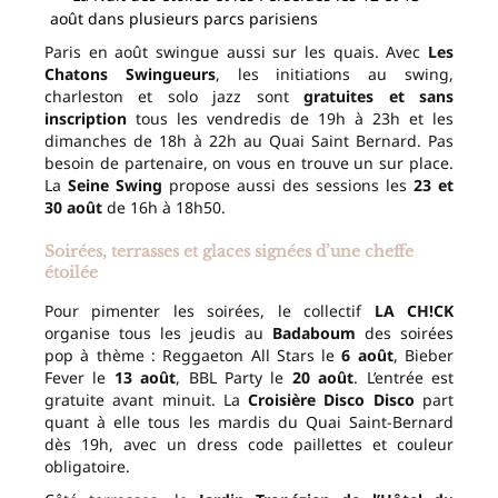
août dans plusieurs parcs parisiens
Paris en août swingue aussi sur les quais. Avec
Les
Chatons Swingueurs
, les initiations au swing,
charleston et solo jazz sont
gratuites et sans
inscription
tous les vendredis de 19h à 23h et les
dimanches de 18h à 22h au Quai Saint Bernard. Pas
besoin de partenaire, on vous en trouve un sur place.
La
Seine Swing
propose aussi des sessions les
23 et
30 août
de 16h à 18h50.
Soirées, terrasses et glaces signées d’une cheffe
étoilée
Pour pimenter les soirées, le collectif
LA CH!CK
organise tous les jeudis au
Badaboum
des soirées
pop à thème : Reggaeton All Stars le
6 août
, Bieber
Fever le
13 août
, BBL Party le
20 août
. L’entrée est
gratuite avant minuit. La
Croisière Disco Disco
part
quant à elle tous les mardis du Quai Saint-Bernard
dès 19h, avec un dress code paillettes et couleur
obligatoire.