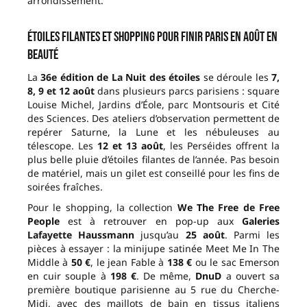
arrondissement.
Étoiles filantes et shopping pour finir Paris en août en
beauté
La
36e édition de La Nuit des étoiles
se déroule les
7,
8, 9 et 12 août
dans plusieurs parcs parisiens : square
Louise Michel, Jardins d’Éole, parc Montsouris et Cité
des Sciences. Des ateliers d’observation permettent de
repérer Saturne, la Lune et les nébuleuses au
télescope. Les
12 et 13 août
, les Perséides offrent la
plus belle pluie d’étoiles filantes de l’année. Pas besoin
de matériel, mais un gilet est conseillé pour les fins de
soirées fraîches.
Pour le shopping, la collection
We The Free de Free
People
est à retrouver en pop-up aux
Galeries
Lafayette Haussmann
jusqu’au
25 août
. Parmi les
pièces à essayer : la minijupe satinée Meet Me In The
Middle à
50 €
, le jean Fable à
138 €
ou le sac Emerson
en cuir souple à
198 €
. De même,
DnuD
a ouvert sa
première boutique parisienne au 5 rue du Cherche-
Midi, avec des maillots de bain en tissus italiens