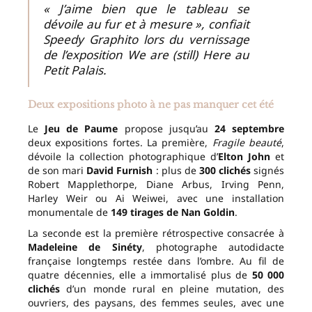
« J’aime bien que le tableau se
dévoile au fur et à mesure », confiait
Speedy Graphito lors du vernissage
de l’exposition We are (still) Here au
Petit Palais.
Deux expositions photo à ne pas manquer cet été
Le
Jeu de Paume
propose jusqu’au
24 septembre
deux expositions fortes. La première,
Fragile beauté
,
dévoile la collection photographique d’
Elton John
et
de son mari
David Furnish
: plus de
300 clichés
signés
Robert Mapplethorpe, Diane Arbus, Irving Penn,
Harley Weir ou Ai Weiwei, avec une installation
monumentale de
149 tirages de Nan Goldin
.
La seconde est la première rétrospective consacrée à
Madeleine de Sinéty
, photographe autodidacte
française longtemps restée dans l’ombre. Au fil de
quatre décennies, elle a immortalisé plus de
50 000
clichés
d’un monde rural en pleine mutation, des
ouvriers, des paysans, des femmes seules, avec une