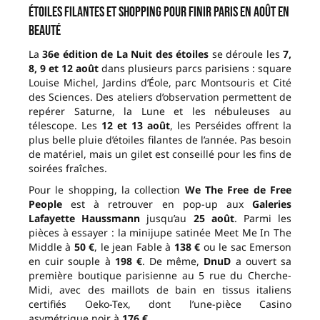
Étoiles filantes et shopping pour finir Paris en août en
beauté
La
36e édition de La Nuit des étoiles
se déroule les
7,
8, 9 et 12 août
dans plusieurs parcs parisiens : square
Louise Michel, Jardins d’Éole, parc Montsouris et Cité
des Sciences. Des ateliers d’observation permettent de
repérer Saturne, la Lune et les nébuleuses au
télescope. Les
12 et 13 août
, les Perséides offrent la
plus belle pluie d’étoiles filantes de l’année. Pas besoin
de matériel, mais un gilet est conseillé pour les fins de
soirées fraîches.
Pour le shopping, la collection
We The Free de Free
People
est à retrouver en pop-up aux
Galeries
Lafayette Haussmann
jusqu’au
25 août
. Parmi les
pièces à essayer : la minijupe satinée Meet Me In The
Middle à
50 €
, le jean Fable à
138 €
ou le sac Emerson
en cuir souple à
198 €
. De même,
DnuD
a ouvert sa
première boutique parisienne au 5 rue du Cherche-
Midi, avec des maillots de bain en tissus italiens
certifiés Oeko-Tex, dont l’une-pièce Casino
asymétrique noir à
176 €
.