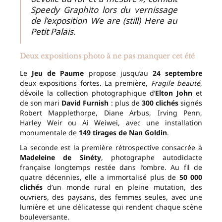
Speedy Graphito lors du vernissage
de l’exposition We are (still) Here au
Petit Palais.
Deux expositions photo à ne pas manquer cet été
Le
Jeu de Paume
propose jusqu’au
24 septembre
deux expositions fortes. La première,
Fragile beauté
,
dévoile la collection photographique d’
Elton John
et
de son mari
David Furnish
: plus de
300 clichés
signés
Robert Mapplethorpe, Diane Arbus, Irving Penn,
Harley Weir ou Ai Weiwei, avec une installation
monumentale de
149 tirages de Nan Goldin
.
La seconde est la première rétrospective consacrée à
Madeleine de Sinéty
, photographe autodidacte
française longtemps restée dans l’ombre. Au fil de
quatre décennies, elle a immortalisé plus de
50 000
clichés
d’un monde rural en pleine mutation, des
ouvriers, des paysans, des femmes seules, avec une
lumière et une délicatesse qui rendent chaque scène
bouleversante.