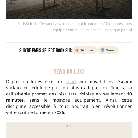
ParisSelect - Ce sport viral muscle tout le corps en 10 minutes sans
équipement et les coachs ne jurent que par lui
Suivre Paris Select Book sur
NEWS DU LUXE
Depuis quelques mois, un
sport
viral envahit les réseaux
sociaux et séduit de plus en plus d’adeptes du fitness. La
callisthénie promet des résultats visibles en seulement
10
minutes
, sans le moindre équipement. Ainsi, cette
discipline accessible à tous pourrait bien révolutionner
votre routine forme en 2026.