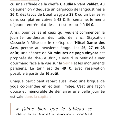
cuisine raffinée de la cheffe
Claudia Rivera Valdez
. Au
déjeuner, on y déguste un carpaccio de langoustines à
36 €
, des tacos de bœuf wagyu à
28 €
ou un bar servi
dans son plat en cuivre à
48 €
. En semaine, le menu
déjeuner entrée-plat-dessert est proposé à
64 €
.
Ainsi, pour celles et ceux qui veulent commencer la
journée au-dessus des toits de zinc, Staycation
s’associe à Riise sur le rooftop de l’
Hôtel Dame des
Arts
, perché au neuvième étage. Les
26, 27 et 28
août
, une séance de
50 minutes de yoga vinyasa
est
proposée de 7h45 à 9h15, suivie d’un petit déjeuner
gourmand face à la vue sur la
Seine
et les monuments
parisiens. Le tarif est de
49 €
, avec réservation
possible à partir du
16 août
.
Chaque participant repart aussi avec une brique de
yoga co-brandée en édition limitée. C’est une façon
douce et mémorable de démarrer une belle journée
estivale
dans la capitale
.
« J’aime bien que le tableau se
dévoile au fur et à mesure », confiait