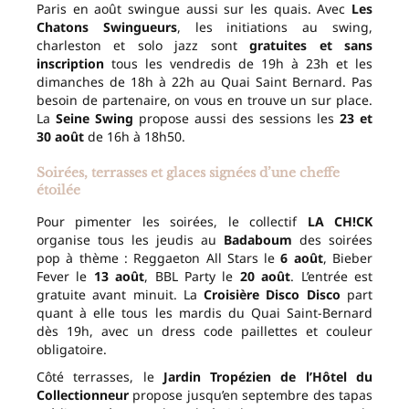
Paris en août swingue aussi sur les quais. Avec
Les
Chatons Swingueurs
, les initiations au swing,
charleston et solo jazz sont
gratuites et sans
inscription
tous les vendredis de 19h à 23h et les
dimanches de 18h à 22h au Quai Saint Bernard. Pas
besoin de partenaire, on vous en trouve un sur place.
La
Seine Swing
propose aussi des sessions les
23 et
30 août
de 16h à 18h50.
Soirées, terrasses et glaces signées d’une cheffe
étoilée
Pour pimenter les soirées, le collectif
LA CH!CK
organise tous les jeudis au
Badaboum
des soirées
pop à thème : Reggaeton All Stars le
6 août
, Bieber
Fever le
13 août
, BBL Party le
20 août
. L’entrée est
gratuite avant minuit. La
Croisière Disco Disco
part
quant à elle tous les mardis du Quai Saint-Bernard
dès 19h, avec un dress code paillettes et couleur
obligatoire.
Côté terrasses, le
Jardin Tropézien de l’Hôtel du
Collectionneur
propose jusqu’en septembre des tapas