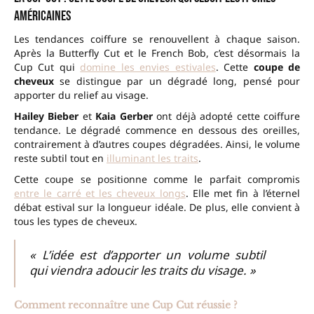
américaines
Les tendances coiffure se renouvellent à chaque saison.
Après la Butterfly Cut et le French Bob, c’est désormais la
Cup Cut qui
domine les envies estivales
. Cette
coupe de
cheveux
se distingue par un dégradé long, pensé pour
apporter du relief au visage.
Hailey Bieber
et
Kaia Gerber
ont déjà adopté cette coiffure
tendance. Le dégradé commence en dessous des oreilles,
contrairement à d’autres coupes dégradées. Ainsi, le volume
reste subtil tout en
illuminant les traits
.
Cette coupe se positionne comme le parfait compromis
entre le carré et les cheveux longs
. Elle met fin à l’éternel
débat estival sur la longueur idéale. De plus, elle convient à
tous les types de cheveux.
« L’idée est d’apporter un volume subtil
qui viendra adoucir les traits du visage. »
Comment reconnaître une Cup Cut réussie ?