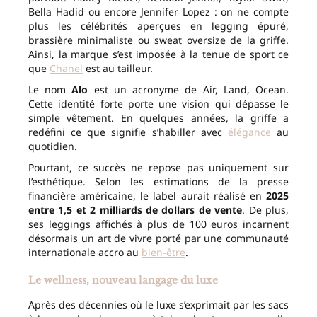
Bella Hadid ou encore Jennifer Lopez : on ne compte
plus les célébrités aperçues en legging épuré,
brassière minimaliste ou sweat oversize de la griffe.
Ainsi, la marque s’est imposée à la tenue de sport ce
que
Chanel
est au tailleur.
Le nom
Alo
est un acronyme de Air, Land, Ocean.
Cette identité forte porte une vision qui dépasse le
simple vêtement. En quelques années, la griffe a
redéfini ce que signifie s’habiller avec
élégance
au
quotidien.
Pourtant, ce succès ne repose pas uniquement sur
l’esthétique. Selon les estimations de la presse
financière américaine, le label aurait réalisé en
2025
entre 1,5 et 2 milliards de dollars de vente
. De plus,
ses leggings affichés à plus de 100 euros incarnent
désormais un art de vivre porté par une communauté
internationale accro au
bien-être
.
Le wellness, nouveau langage du luxe
Après des décennies où le luxe s’exprimait par les sacs