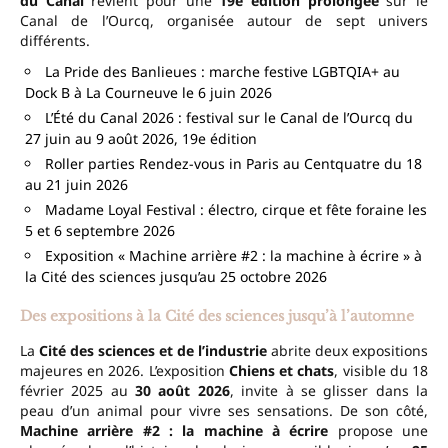
du Canal
revient pour une
19e édition prolongée
sur le
Canal de l’Ourcq, organisée autour de sept univers
différents.
La Pride des Banlieues : marche festive LGBTQIA+ au
Dock B à La Courneuve le 6 juin 2026
L’Été du Canal 2026 : festival sur le Canal de l’Ourcq du
27 juin au 9 août 2026, 19e édition
Roller parties Rendez-vous in Paris au Centquatre du 18
au 21 juin 2026
Madame Loyal Festival : électro, cirque et fête foraine les
5 et 6 septembre 2026
Exposition « Machine arrière #2 : la machine à écrire » à
la Cité des sciences jusqu’au 25 octobre 2026
Des expositions à la Cité des sciences jusqu’à l’automne
La
Cité des sciences et de l’industrie
abrite deux expositions
majeures en 2026. L’exposition
Chiens et chats
, visible du 18
février 2025 au
30 août 2026
, invite à se glisser dans la
peau d’un animal pour vivre ses sensations. De son côté,
Machine arrière #2 : la machine à écrire
propose une