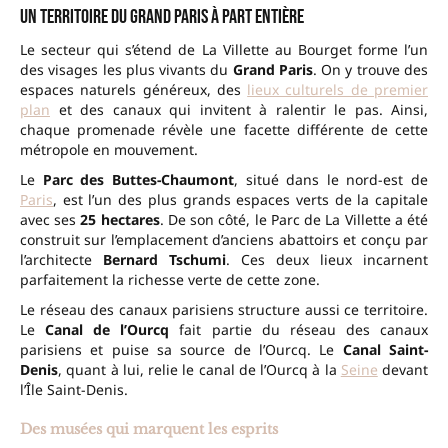
Un territoire du Grand Paris à part entière
Le secteur qui s’étend de La Villette au Bourget forme l’un
des visages les plus vivants du
Grand Paris
. On y trouve des
espaces naturels généreux, des
lieux culturels de premier
plan
et des canaux qui invitent à ralentir le pas. Ainsi,
chaque promenade révèle une facette différente de cette
métropole en mouvement.
Le
Parc des Buttes-Chaumont
, situé dans le nord-est de
Paris
, est l’un des plus grands espaces verts de la capitale
avec ses
25 hectares
. De son côté, le Parc de La Villette a été
construit sur l’emplacement d’anciens abattoirs et conçu par
l’architecte
Bernard Tschumi
. Ces deux lieux incarnent
parfaitement la richesse verte de cette zone.
Le réseau des canaux parisiens structure aussi ce territoire.
Le
Canal de l’Ourcq
fait partie du réseau des canaux
parisiens et puise sa source de l’Ourcq. Le
Canal Saint-
Denis
, quant à lui, relie le canal de l’Ourcq à la
Seine
devant
l’Île Saint-Denis.
Des musées qui marquent les esprits