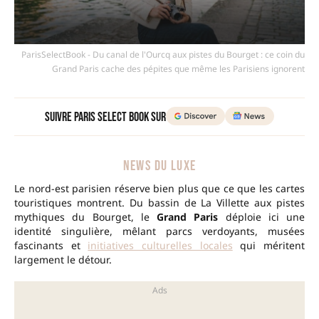
ParisSelectBook - Du canal de l'Ourcq aux pistes du Bourget : ce coin du
Grand Paris cache des pépites que même les Parisiens ignorent
Suivre Paris Select Book sur
NEWS DU LUXE
Le nord-est parisien réserve bien plus que ce que les cartes
touristiques montrent. Du bassin de La Villette aux pistes
mythiques du Bourget, le
Grand Paris
déploie ici une
identité singulière, mêlant parcs verdoyants, musées
fascinants et
initiatives culturelles locales
qui méritent
largement le détour.