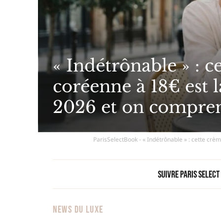
« Indétrônable » : c
coréenne à 18€ est l
2026 et on compre
ParisSelectBook - « Indétrônable » : cette cr
Suivre Paris Select
NEWS DU LUXE