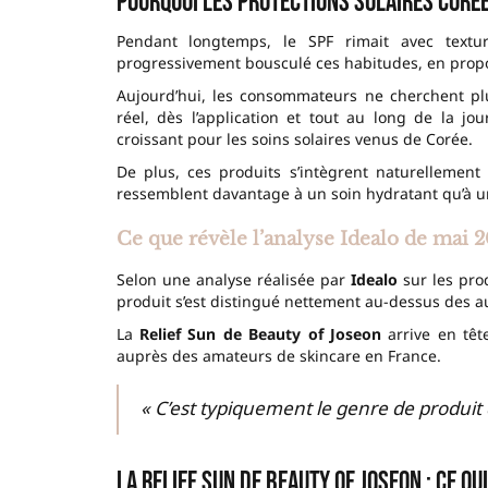
Pourquoi les protections solaires coré
Pendant longtemps, le SPF rimait avec textur
progressivement bousculé ces habitudes, en pro
Aujourd’hui, les consommateurs ne cherchent 
réel, dès l’application et tout au long de la j
croissant pour les soins solaires venus de Corée.
De plus, ces produits s’intègrent naturellemen
ressemblent davantage à un soin hydratant qu’à un
Ce que révèle l’analyse Idealo de mai 
Selon une analyse réalisée par
Idealo
sur les pro
produit s’est distingué nettement au-dessus des a
La
Relief Sun de Beauty of Joseon
arrive en têt
auprès des amateurs de skincare en France.
« C’est typiquement le genre de produit 
La Relief Sun de Beauty of Joseon : ce qu