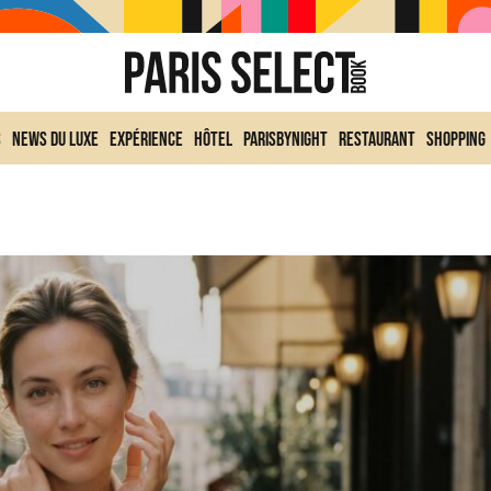
s
News du Luxe
Expérience
Hôtel
ParisByNight
Restaurant
Shopping