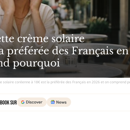
ette crème solaire
a préférée des Français en
nd pourquoi
ème solaire coréenne à 18€ est la préférée des Français en 2026 et on comprend 
 Book sur