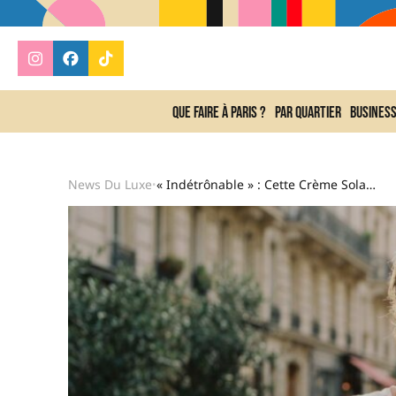
Que faire à Paris ?
Par quartier
Busines
News Du Luxe
« Indétrônable » : Cette Crème Solaire Coréenne À 18€ Est La Préférée Des Français En 2026 Et On Comprend Pourquoi
•