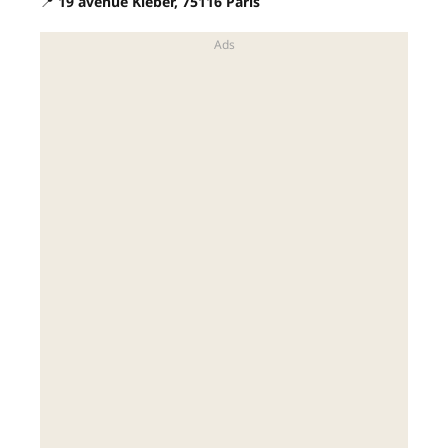
📍
19 avenue Kléber, 75116 Paris