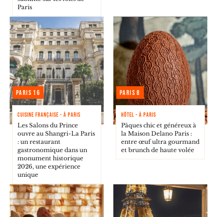
Paris
Paris 16
Paris 8
CUISINE FRANÇAISE - À PARIS
HÔTEL - À PARIS
Les Salons du Prince
Pâques chic et généreux à
ouvre au Shangri-La Paris
la Maison Delano Paris :
: un restaurant
entre œuf ultra gourmand
gastronomique dans un
et brunch de haute volée
monument historique
2026, une expérience
unique