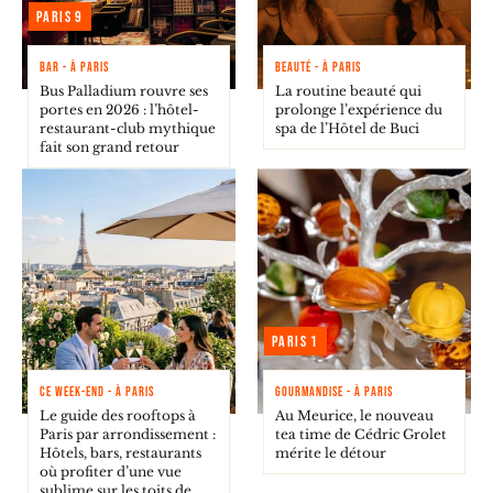
Paris 9
BAR - À PARIS
BEAUTÉ - À PARIS
Bus Palladium rouvre ses
La routine beauté qui
portes en 2026 : l’hôtel-
prolonge l’expérience du
restaurant-club mythique
spa de l’Hôtel de Buci
fait son grand retour
Paris 1
CE WEEK-END - À PARIS
GOURMANDISE - À PARIS
Le guide des rooftops à
Au Meurice, le nouveau
Paris par arrondissement :
tea time de Cédric Grolet
Hôtels, bars, restaurants
mérite le détour
où profiter d’une vue
sublime sur les toits de