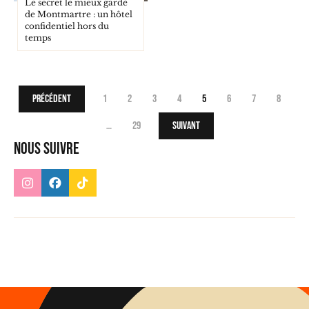
Le secret le mieux gardé
de Montmartre : un hôtel
confidentiel hors du
temps
Précédent
1
2
3
4
5
6
7
8
…
29
Suivant
Nous suivre