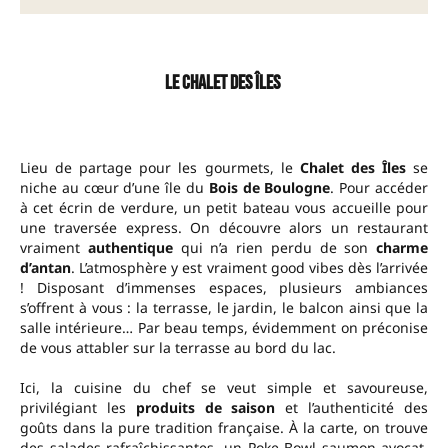
Le Chalet des Îles
Lieu de partage pour les gourmets, le
Chalet des Îles
se
niche au cœur d’une île du
Bois de Boulogne
. Pour accéder
à cet écrin de verdure, un petit bateau vous accueille pour
une traversée express. On découvre alors un restaurant
vraiment
authentique
qui n’a rien perdu de son
charme
d’antan
. L’atmosphère y est vraiment good vibes dès l’arrivée
! Disposant d’immenses espaces, plusieurs ambiances
s’offrent à vous : la terrasse, le jardin, le balcon ainsi que la
salle intérieure… Par beau temps, évidemment on préconise
de vous attabler sur la terrasse au bord du lac.
Ici, la cuisine du chef se veut simple et savoureuse,
privilégiant les
produits de saison
et l’authenticité des
goûts dans la pure tradition française. À la carte, on trouve
des salades rafraîchissantes, un Poke Bowl saumon-avocat,