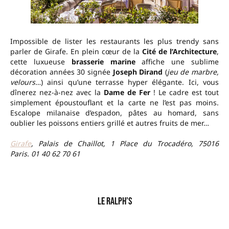
Impossible de lister les restaurants les plus trendy sans
parler de Girafe. En plein cœur de la
Cité de l’Architecture
,
cette luxueuse
brasserie marine
affiche une sublime
décoration années 30 signée
Joseph Dirand
(
jeu de marbre,
velours…
) ainsi qu’une terrasse hyper élégante. Ici, vous
dînerez nez-à-nez avec la
Dame de Fer
! Le cadre est tout
simplement époustouflant et la carte ne l’est pas moins.
Escalope milanaise d’espadon, pâtes au homard, sans
oublier les poissons entiers grillé et autres fruits de mer…
Girafe
, Palais de Chaillot, 1 Place du Trocadéro, 75016
Paris. 01 40 62 70 61
–
Le Ralph’s