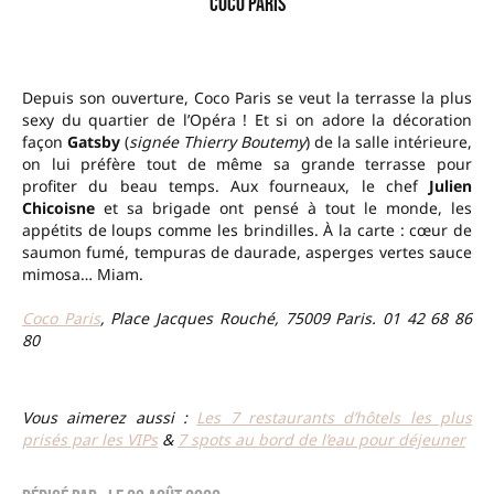
Coco Paris
Depuis son ouverture, Coco Paris se veut la terrasse la plus
sexy du quartier de l’Opéra ! Et si on adore la décoration
façon
Gatsby
(
signée Thierry Boutemy
) de la salle intérieure,
on lui préfère tout de même sa grande terrasse pour
profiter du beau temps. Aux fourneaux, le chef
Julien
Chicoisne
et sa brigade ont pensé à tout le monde, les
appétits de loups comme les brindilles. À la carte : cœur de
saumon fumé, tempuras de daurade, asperges vertes sauce
mimosa… Miam.
Coco Paris
, Place Jacques Rouché, 75009 Paris. 01 42 68 86
80
–
Vous aimerez aussi :
Les 7 restaurants d’hôtels les plus
prisés par les VIPs
&
7 spots au bord de l’eau pour déjeuner