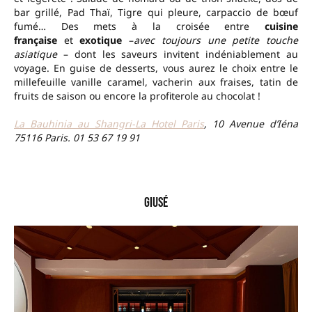
bar grillé, Pad Thaï, Tigre qui pleure, carpaccio de bœuf
fumé… Des mets à la croisée entre
cuisine
française
et
exotique
–
avec toujours une petite touche
asiatique
– dont les saveurs invitent indéniablement au
voyage. En guise de desserts, vous aurez le choix entre le
millefeuille vanille caramel, vacherin aux fraises, tatin de
fruits de saison ou encore la profiterole au chocolat !
La Bauhinia au Shangri-La Hotel Paris
, 10 Avenue d’Iéna
75116 Paris.
01 53 67 19 91
–
Giusé