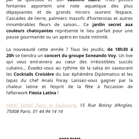
fontaines apportent une note aquatique des plus
dépaysantes et de grands miroirs ouvrent l’espace.
Cascades de lierre, palmiers massifs d’hortensias et autres
innombrables fleurs de saison… Ce
jardin secret aux
couleurs chatoyantes
représente le lieu parfait pour une
pause gourmande ou un apéro en toute intimité.
La nouveauté cette année ? Tous les jeudis,
de 18h30 à
20h
se tiendra un
concert du groupe Soneando Voy
. Un live
qui vous entrainera au cœur des irrésistibles succès
cubains… Évadez-vous au rythme de la salsa en savourant
les
Cocktails Croisière
du bar éphémère Diplomatico et les
tapas du chef Anaïs Foray. Laissez-vous gagner par la
chaleur latine et l’esprit de la fête à l’occasion de
l’afterwork
Fiesta Latina
!
Hôtel Sofitel Paris le Faubourg
, 15 Rue Boissy d’Anglas,
75008 Paris
.
01 44 94 14 14
–