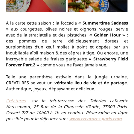
À la carte cette saison : la foccacia
« Summertime Sadness
»
aux courgettes, olives noires et oignons rouges, servie
avec de la straciatella et des pistaches.
« Golden Hour »
:
des pommes de terre délicieusement dorées et
surplombées d’un œuf mollet à point et dopées par un
inoubliable aïoli maison & des câpres à tige. Ou encore, une
incroyable salade de fraises gariguette
« Strawberry Field
Forever Part.2 »
comme vous ne l’avez jamais vue.
Telle une parenthèse estivale dans la jungle urbaine,
CRÉATURES se veut un
véritable lieu de vie et de partage
.
Authentique, joyeux, dépaysant et délicieux.
Créatures
, sur le toit-terrasse des Galeries Lafayette
Haussmann, 25 Rue de la Chaussée d’Antin, 75009 Paris.
Ouvert 7/7 de 10h00 à 1h en continu
.
Réservation en ligne
possible pour le déjeuner sur :
www.creatures-paris.com
.
–