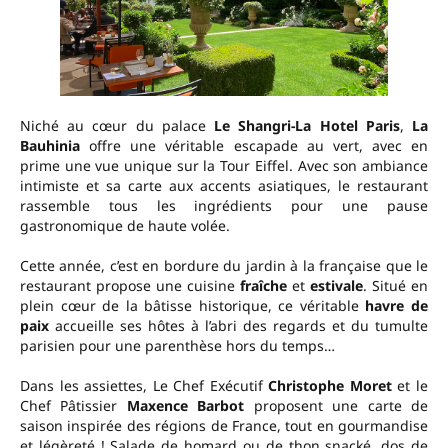
Niché au cœur du palace
Le Shangri-La Hotel Paris
,
La
Bauhinia
offre une véritable escapade au vert, avec en
prime une vue unique sur la Tour Eiffel. Avec son ambiance
intimiste et sa carte aux accents asiatiques, le restaurant
rassemble tous les ingrédients pour une pause
gastronomique de haute volée.
Cette année, c’est en bordure du jardin à la française que le
restaurant propose une cuisine
fraîche
et
estivale
. Situé en
plein cœur de la bâtisse historique, ce véritable
havre de
paix
accueille ses hôtes à l’abri des regards et du tumulte
parisien pour une parenthèse hors du temps…
Dans les assiettes, Le Chef Exécutif
Christophe Moret
et le
Chef Pâtissier
Maxence Barbot
proposent une carte de
saison inspirée des régions de France, tout en gourmandise
et légèreté ! Salade de homard ou de thon snacké, dos de