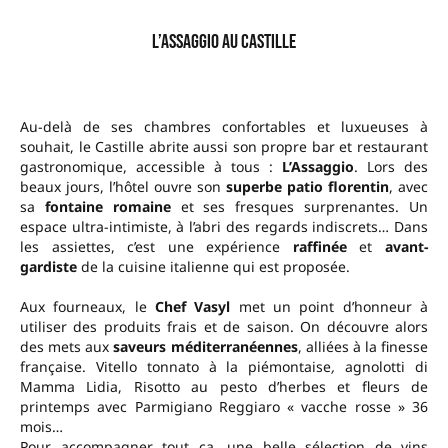
L’Assaggio au Castille
Au-delà de ses chambres confortables et luxueuses à
souhait, le Castille abrite aussi son propre bar et restaurant
gastronomique, accessible à tous :
L’Assaggio
. Lors des
beaux jours, l’hôtel ouvre son
superbe patio florentin
, avec
sa
fontaine romaine
et ses fresques surprenantes. Un
espace ultra-intimiste, à l’abri des regards indiscrets… Dans
les assiettes, c’est une expérience
raffinée
et
avant-
gardiste
de la cuisine italienne qui est proposée.
Aux fourneaux, le
Chef Vasyl
met un point d’honneur à
utiliser des produits frais et de saison. On découvre alors
des mets aux
saveurs méditerranéennes
, alliées à la finesse
française. Vitello tonnato à la piémontaise
,
agnolotti di
Mamma Lidia, Risotto au pesto d’herbes et fleurs de
printemps avec Parmigiano Reggiaro « vacche rosse » 36
mois…
Pour accompagner tout ça, une belle sélection de vins