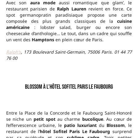
Avec son
aura mode
aussi romantique que glam’, le
restaurant parisien de
Ralph Lauren
revient en force. Ce
spot germanopratin paradisiaque propose une carte
composée des plus grands classiques de la
cuisine
américaine
: lobster salad, burger ou encore son
cheesecake d’anthologie… Le tout, dans un cadre qui souffle
un vent des
Hamptons
en plein cœur de Paris.
Ralph’s
, 173 Boulevard Saint-Germain, 75006 Paris. 01 44 77
76 00
–
Blossom à l’hôtel Sofitel Paris Le Faubourg
Entre la Place de la Concorde et le Faubourg Saint-Honoré
se niche un
petit spot
au charme
bucolique
. Au cœur de
l’effervescence urbaine, le
patio luxuriant
du
Blossom
, le
restaurant de l’
hôtel Sofitel Paris Le Faubourg
surprend
par sa quiétude et son
sublime cadre
. Trois petites