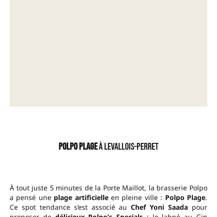
–
Polpo Plage
à Levallois-Perret
À tout juste 5 minutes de la Porte Maillot, la brasserie Polpo
a pensé une
plage artificielle
en pleine ville :
Polpo Plage
.
Ce spot tendance s’est associé au
Chef Yoni Saada
pour
proposer de
délicieux Polpo’s Specials
: le labné au Gin