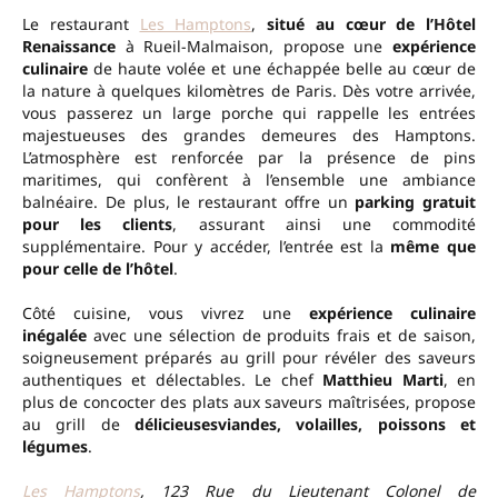
Le restaurant
Les Hamptons
,
situé au cœur de l’Hôtel
Renaissance
à Rueil-Malmaison, propose une
expérience
culinaire
de haute volée et une échappée belle au cœur de
la nature à quelques kilomètres de Paris. Dès votre arrivée,
vous passerez un large porche qui rappelle les entrées
majestueuses des grandes demeures des Hamptons.
L’atmosphère est renforcée par la présence de pins
maritimes, qui confèrent à l’ensemble une ambiance
balnéaire. De plus, le restaurant offre un
parking gratuit
pour les clients
, assurant ainsi une commodité
supplémentaire. Pour y accéder, l’entrée est la
même que
pour celle de l’hôtel
.
Côté cuisine, vous vivrez une
expérience culinaire
inégalée
avec une sélection de produits frais et de saison,
soigneusement préparés au grill pour révéler des saveurs
authentiques et délectables. Le chef
Matthieu Marti
, en
plus de concocter des plats aux saveurs maîtrisées, propose
au grill de
délicieusesviandes, volailles, poissons et
légumes
.
Les Hamptons
, 123 Rue du Lieutenant Colonel de