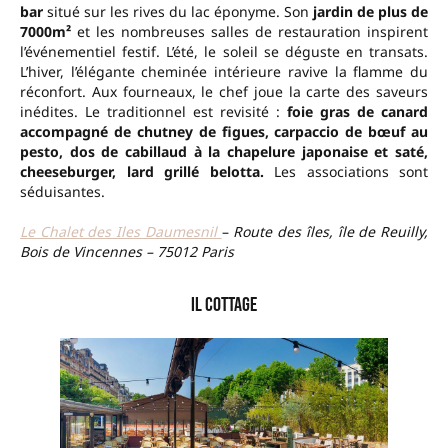
bar
situé sur les rives du lac éponyme. Son
jardin de plus de
7000m²
et les nombreuses salles de restauration inspirent
l’événementiel festif. L’été, le soleil se déguste en transats.
L’hiver, l’élégante cheminée intérieure ravive la flamme du
réconfort. Aux fourneaux,
le chef
joue la carte des saveurs
inédites. Le traditionnel est revisité :
foie gras de canard
accompagné de chutney de figues, carpaccio de bœuf au
pesto, dos de cabillaud à la chapelure japonaise et saté,
cheeseburger, lard grillé belotta.
Les associations sont
séduisantes.
Le Chalet des Iles Daumesnil
–
Route des îles, île de Reuilly,
Bois de Vincennes – 75012 Paris
Il Cottage