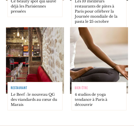
Ce beauty spot qui sauve
Les 10 meilleurs
déjà les Parisiennes
restaurants de pâtes à
pressées
Paris pour célébrer la
Journée mondiale de la
pasta le 25 octobre
RESTAURANT
BIEN ÊTRE
Le Beef : le nouveau QG
4 studios de yoga
des viandards au cœur du
tendance à Paris à
Marais
découvrir