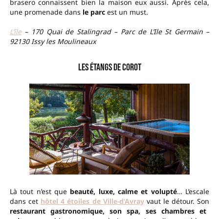
brasero connaissent bien la maison eux aussi. Après cela,
une promenade dans
le parc
est un must.
L’île
–
170 Quai de Stalingrad – Parc de L’Ile St Germain –
92130 Issy les Moulineaux
Les Étangs de Corot
Là tout n’est que
beauté, luxe, calme et volupté
… L’escale
dans cet
hôtel 4 étoiles de Ville-d’Avray
vaut le détour. Son
restaurant gastronomique, son spa, ses chambres et