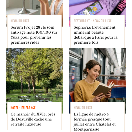
NEWS DU LUXE
RESTAURANT - NEWS DU LUXE
Sérum Projet 28 : le soin
Sephoria: L’événement
anti-âge noté 100/100 sur
immersif beauté
Yuka pour prévenir les
débarque à Paris pour la
premières rides
première fois
HÔTEL - EN FRANCE
NEWS DU LUXE
Ce manoir du XVIe, près
La ligne de métro 4
de Deauville cache une
fermée presque tout
retraite luxueuse
juillet entre Châtelet et
Montparnasse