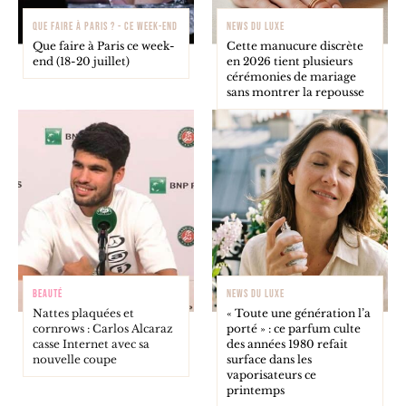
QUE FAIRE À PARIS ? - CE WEEK-END
NEWS DU LUXE
Que faire à Paris ce week-
Cette manucure discrète
end (18-20 juillet)
en 2026 tient plusieurs
cérémonies de mariage
sans montrer la repousse
BEAUTÉ
NEWS DU LUXE
Nattes plaquées et
« Toute une génération l’a
cornrows : Carlos Alcaraz
porté » : ce parfum culte
casse Internet avec sa
des années 1980 refait
nouvelle coupe
surface dans les
vaporisateurs ce
printemps