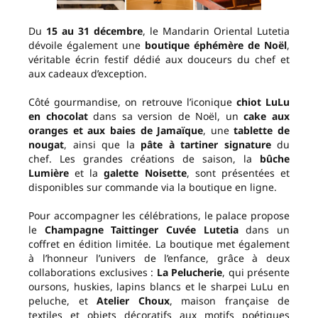
Du
15 au 31 décembre
, le Mandarin Oriental Lutetia
dévoile également une
boutique éphémère de Noël
,
véritable écrin festif dédié aux douceurs du chef et
aux cadeaux d’exception.
Côté gourmandise, on retrouve l’iconique
chiot LuLu
en chocolat
dans sa version de Noël, un
cake aux
oranges et aux baies de Jamaïque
, une
tablette de
nougat
, ainsi que la
pâte à tartiner signature
du
chef. Les grandes créations de saison, la
bûche
Lumière
et la
galette Noisette
, sont présentées et
disponibles sur commande via la boutique en ligne.
Pour accompagner les célébrations, le palace propose
le
Champagne Taittinger Cuvée Lutetia
dans un
coffret en édition limitée. La boutique met également
à l’honneur l’univers de l’enfance, grâce à deux
collaborations exclusives :
La Pelucherie
, qui présente
oursons, huskies, lapins blancs et le sharpei LuLu en
peluche, et
Atelier Choux
, maison française de
textiles et objets décoratifs aux motifs poétiques