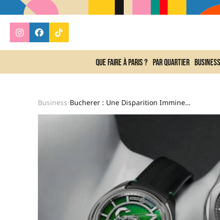
Que faire à Paris ?
Par quartier
Busines
Business
Bucherer : Une Disparition Imminente Après Son Rachat Par Rolex ?
•