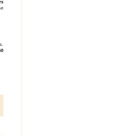
rs
se
s.
50