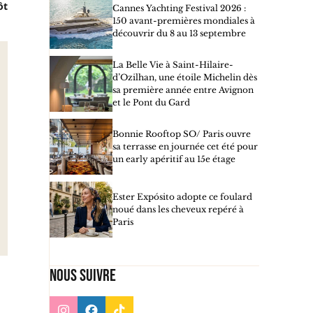
ôt
Cannes Yachting Festival 2026 :
150 avant-premières mondiales à
découvrir du 8 au 13 septembre
La Belle Vie à Saint-Hilaire-
d’Ozilhan, une étoile Michelin dès
sa première année entre Avignon
et le Pont du Gard
Bonnie Rooftop SO/ Paris ouvre
sa terrasse en journée cet été pour
un early apéritif au 15e étage
Ester Expósito adopte ce foulard
noué dans les cheveux repéré à
Paris
Nous suivre