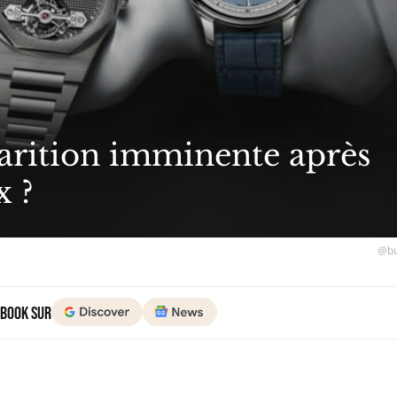
parition imminente après
x ?
@bu
 Book sur