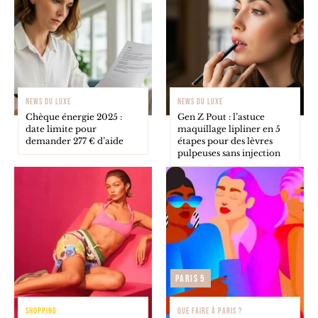
NEWS DU LUXE
NEWS DU LUXE
Chèque énergie 2025 :
Gen Z Pout : l’astuce
date limite pour
maquillage lipliner en 5
demander 277 € d’aide
étapes pour des lèvres
pulpeuses sans injection
Paris 5
SHOPPING
QUE FAIRE À PARIS ?