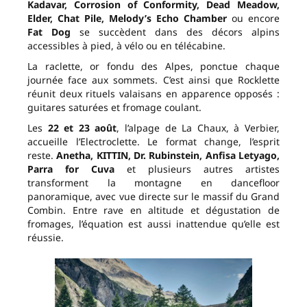
Kadavar, Corrosion of Conformity, Dead Meadow,
Elder, Chat Pile, Melody’s Echo Chamber
ou encore
Fat Dog
se succèdent dans des décors alpins
accessibles à pied, à vélo ou en télécabine.
La raclette, or fondu des Alpes, ponctue chaque
journée face aux sommets. C’est ainsi que Rocklette
réunit deux rituels valaisans en apparence opposés :
guitares saturées et fromage coulant.
Les
22 et 23 août
, l’alpage de La Chaux, à Verbier,
accueille l’Electroclette. Le format change, l’esprit
reste.
Anetha, KITTIN, Dr. Rubinstein, Anfisa Letyago,
Parra for Cuva
et plusieurs autres artistes
transforment la montagne en dancefloor
panoramique, avec vue directe sur le massif du Grand
Combin. Entre rave en altitude et dégustation de
fromages, l’équation est aussi inattendue qu’elle est
réussie.