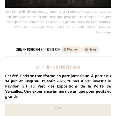
DINOS ALIVE  LExposition grandeur nature redonne vie aux créatures les
plus incroyables des périodes triasique, jurassique et crétacée, à travers
une expérience immersive Du samedi 14 juin au dimanche 14 septembre
2025 Paris Expo Porte de Versailles. Le 12/06/2025 Photo : Delphine
Goldsztejn
Suivre Paris Select Book sur
CULTURE & EXPOSITIONS
Cet été, Paris se transforme en parc jurassique. À partir du
14 juin et jusqu’au 31 août 2025, “Dinos Alive” investit le
Pavillon 5.1 au Parc des Expositions de la Porte de
Versailles. Une expérience immersive unique pour petits et
grands.