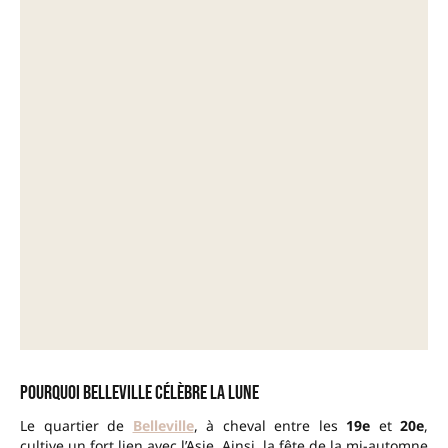
Pourquoi Belleville célèbre la lune
Le quartier de
Belleville
, à cheval entre les
19e
et
20e
,
cultive un fort lien avec l’Asie. Ainsi, la fête de la mi-automne