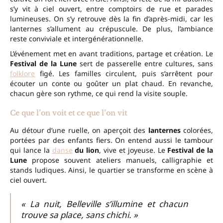
s’y vit à ciel ouvert, entre comptoirs de rue et parades
lumineuses. On s’y retrouve dès la fin d’après-midi, car les
lanternes s’allument au crépuscule. De plus, l’ambiance
reste conviviale et intergénérationnelle.
L’événement met en avant traditions, partage et création. Le
Festival de la Lune
sert de passerelle entre cultures, sans
folklore
figé. Les familles circulent, puis s’arrêtent pour
écouter un conte ou goûter un plat chaud. En revanche,
chacun gère son rythme, ce qui rend la visite souple.
Ce que l’on voit et ce que l’on vit
Au détour d’une ruelle, on aperçoit des
lanternes
colorées,
portées par des enfants fiers. On entend aussi le tambour
qui lance la
danse
du lion
, vive et joyeuse. Le
Festival de la
Lune
propose souvent ateliers manuels, calligraphie et
stands ludiques. Ainsi, le quartier se transforme en scène à
ciel ouvert.
« La nuit, Belleville s’illumine et chacun
trouve sa place, sans chichi. »